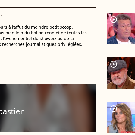
r
player2
urs à l’affut du moindre petit scoop.
ais bien loin du ballon rond et de toutes les
s, l’évènementiel du showbiz ou de la
s recherches journalistiques privilégiées.
player2
player2
bastien