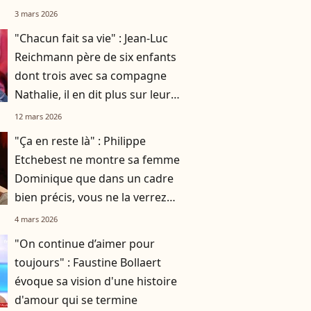
présentes aux Émirats arabes
3 mars 2026
unis
"Chacun fait sa vie" : Jean-Luc
Reichmann père de six enfants
dont trois avec sa compagne
Nathalie, il en dit plus sur leurs
métiers
12 mars 2026
"Ça en reste là" : Philippe
Etchebest ne montre sa femme
Dominique que dans un cadre
bien précis, vous ne la verrez
pas en dehors de ça
4 mars 2026
"On continue d’aimer pour
toujours" : Faustine Bollaert
évoque sa vision d'une histoire
d'amour qui se termine