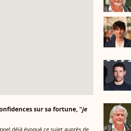
onfidences sur sa fortune, "
je
appel déjà évoqué ce sujet auprès de