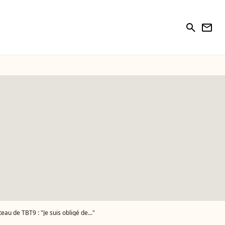
search
newsletter
eau de TBT9 : "Je suis obligé de..."