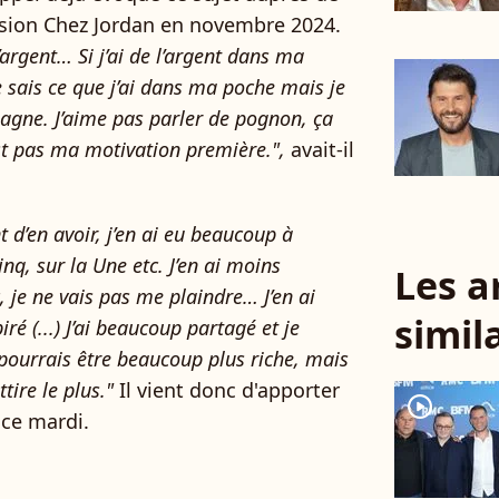
sion Chez Jordan en novembre 2024.
argent… Si j’ai de l’argent dans ma
e sais ce que j’ai dans ma poche mais je
gagne. J’aime pas parler de pognon, ça
st pas ma motivation première.",
avait-il
nt d’en avoir, j’en ai eu beaucoup à
inq, sur la Une etc. J’en ai moins
Les a
je ne vais pas me plaindre… J’en ai
simil
spiré (...) J’ai beaucoup partagé et je
pourrais être beaucoup plus riche, mais
tire le plus."
Il vient donc d'apporter
player2
 ce mardi.