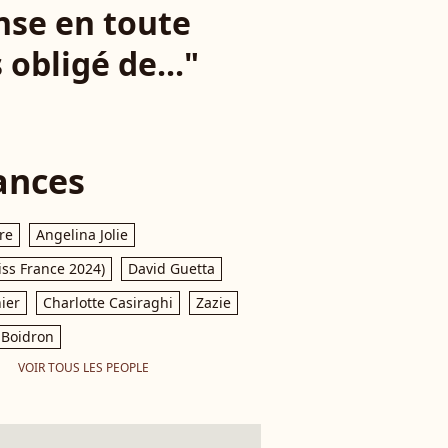
nse en toute
 obligé de..."
ances
re
Angelina Jolie
iss France 2024)
David Guetta
ier
Charlotte Casiraghi
Zazie
Boidron
VOIR TOUS LES PEOPLE