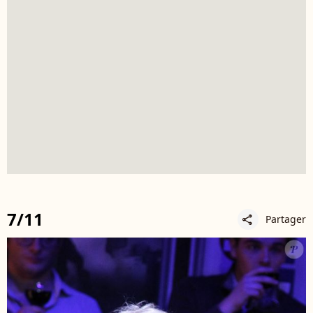
7/11
Partager
share