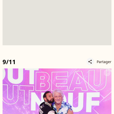
9/11
Partager
share