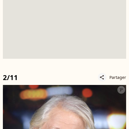
2/11
Partager
share