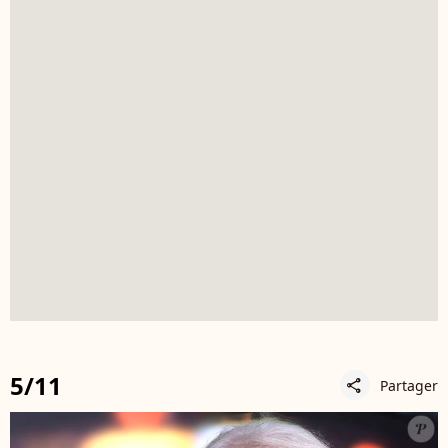
5/11
Partager
share