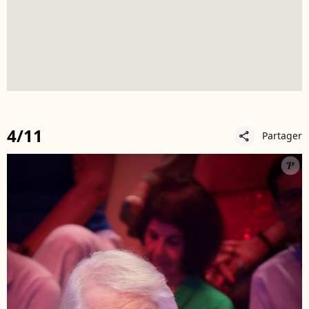
4/11
Partager
share