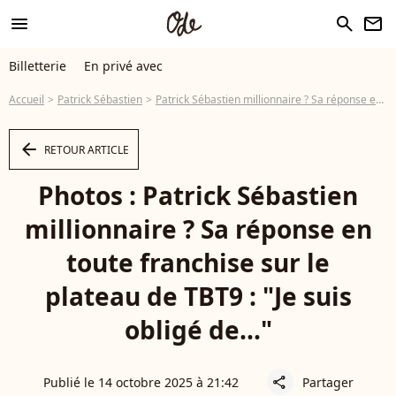
menu
search
newsletter
Billetterie
En privé avec
Accueil
Patrick Sébastien
Patrick Sébastien millionnaire ? Sa réponse en toute franchise sur le plateau de TBT9 : "Je suis obligé de..."
arrow_left
RETOUR ARTICLE
Photos : Patrick Sébastien
millionnaire ? Sa réponse en
toute franchise sur le
plateau de TBT9 : "Je suis
obligé de..."
Publié le 14 octobre 2025 à 21:42
Partager
share