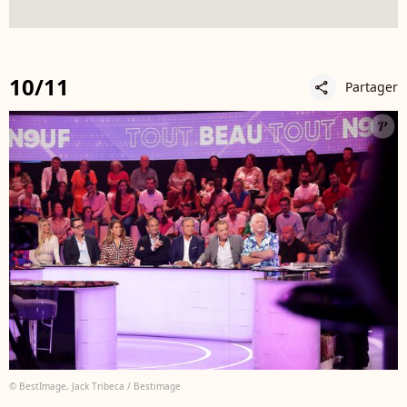
10/11
Partager
share
© BestImage, Jack Tribeca / Bestimage