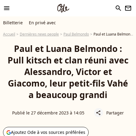
menu
search
newsletter
Billetterie
En privé avec
Accueil
Dernières news people
Paul Belmondo
Paul et Luana Belmondo : Pull kitsch et clan réuni avec Alessandro, Victor et Giacomo, leur petit-fils Vahé a beaucoup grandi
Paul et Luana Belmondo :
Pull kitsch et clan réuni avec
Alessandro, Victor et
Giacomo, leur petit-fils Vahé
a beaucoup grandi
Publié le 27 décembre 2023 à 14:05
Partager
share
Ajoutez Ode à vos sources préférées