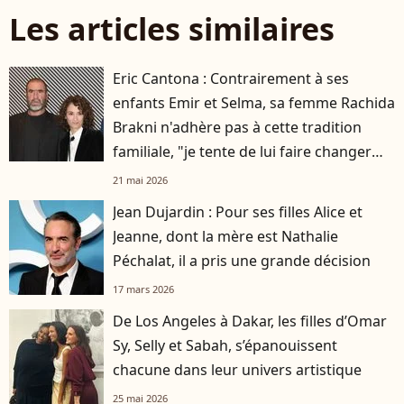
Les articles similaires
Eric Cantona : Contrairement à ses
enfants Emir et Selma, sa femme Rachida
Brakni n'adhère pas à cette tradition
familiale, "je tente de lui faire changer
d'avis"
21 mai 2026
Jean Dujardin : Pour ses filles Alice et
Jeanne, dont la mère est Nathalie
Péchalat, il a pris une grande décision
17 mars 2026
De Los Angeles à Dakar, les filles d’Omar
Sy, Selly et Sabah, s’épanouissent
chacune dans leur univers artistique
25 mai 2026