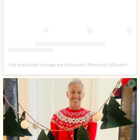
Une publication partage par Alessandro Belmondo (@belmondoalessandro)