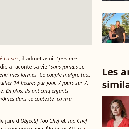
é Loisirs
, il admet avoir "
pris une
odie a raconté sa vie "
sans jamais se
Les a
retenir mes larmes. Ce couple malgré tous
simil
iller 14 heures par jour, 7 jours sur 7.
té. En plus, ils ont cinq enfants
mômes dans ce contexte, ça m'a
e juré d'
Objectif Top Chef
et
Top Chef
 sa rencontre avec Élodie et Allan
à