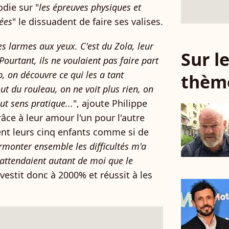
odie sur "
les épreuves physiques et
sées
" le dissuadent de faire ses valises.
les larmes aux yeux. C'est du Zola, leur
Sur 
 Pourtant, ils ne voulaient pas faire part
, on découvre ce qui les a tant
thèm
ut du rouleau, on ne voit plus rien, on
out sens pratique...
", ajoute Philippe
player2
ce à leur amour l'un pour l'autre
ent leurs cinq enfants comme si de
rmonter ensemble les difficultés m'a
s attendaient autant de moi que le
nvestit donc à 2000% et réussit à les