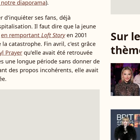
s notre diaporama
).
r d'inquiéter ses fans, déjà
italisation. Il faut dire que la jeune
Sur 
e
en remportant
Loft Story
en 2001
la catastrophe. Fin avril, c'est grâce
thèm
l Prayer
qu'elle avait été retrouvée
rès une longue période sans donner de
nt des propos incohérents, elle avait
ée.