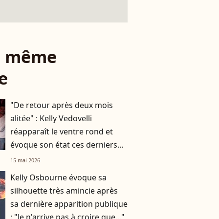
le même
e
"De retour après deux mois
alitée" : Kelly Vedovelli
réapparaît le ventre rond et
évoque son état ces derniers
mois
15 mai 2026
Kelly Osbourne évoque sa
silhouette très amincie après
sa dernière apparition publique
: "Je n'arrive pas à croire que..."