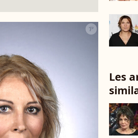
Les a
simil