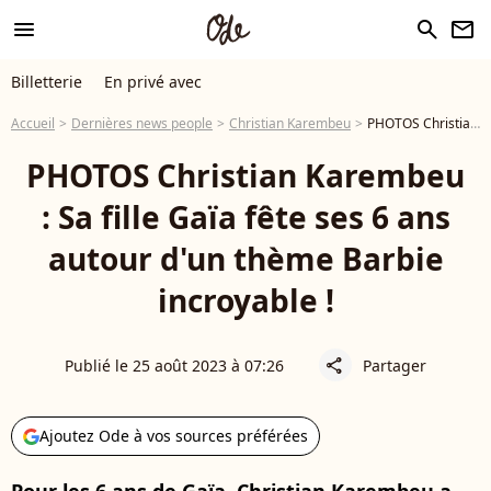
menu
search
newsletter
Billetterie
En privé avec
Accueil
Dernières news people
Christian Karembeu
PHOTOS Christian Karembeu : Sa fille Gaïa fête ses 6 ans autour d'un thème Barbie incroyable !
PHOTOS Christian Karembeu
: Sa fille Gaïa fête ses 6 ans
autour d'un thème Barbie
incroyable !
Publié le 25 août 2023 à 07:26
Partager
share
Ajoutez Ode à vos sources préférées