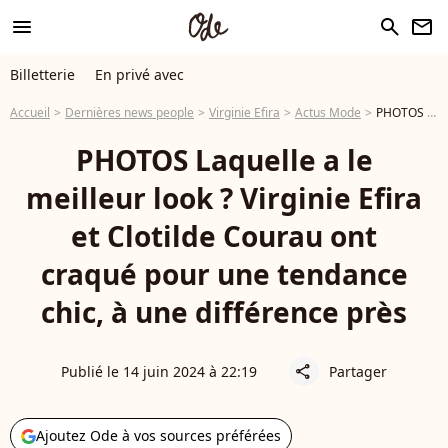
menu
search
newsletter
Billetterie
En privé avec
Accueil
Dernières news people
Virginie Efira
Actus Mode
PHOTOS Laquelle a le meilleur look ? Virginie Efira et Clotilde Courau ont craqué pour une tendance chic, à une différence près
PHOTOS Laquelle a le
meilleur look ? Virginie Efira
et Clotilde Courau ont
craqué pour une tendance
chic, à une différence près
Publié le 14 juin 2024 à 22:19
Partager
share
Ajoutez Ode à vos sources préférées