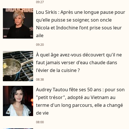
Cotillard
09:27
Lou Sirkis : Après une longue pause pour
qu'elle puisse se soigner, son oncle
Nicola et Indochine l’ont prise sous leur
aile
09:20
À quel âge avez-vous découvert qu'il ne
faut jamais verser d'eau chaude dans
l'évier de la cuisine ?
08:38
Audrey Tautou fête ses 50 ans : pour son
"petit trésor", adopté au Vietnam au
terme d'un long parcours, elle a changé
de vie
08:00