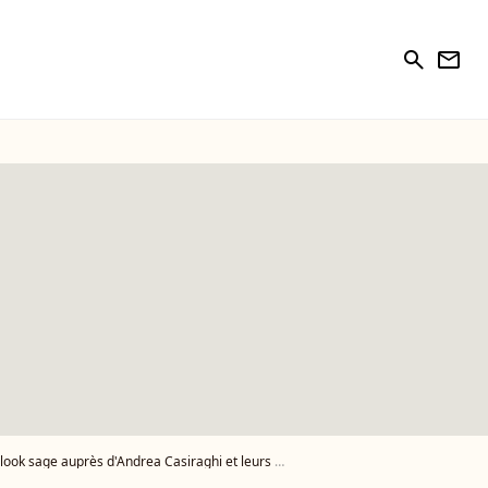
search
newsletter
age auprès d'Andrea Casiraghi et leurs 3 enfants