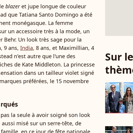
ble
blazer
et jupe longue de couleur
tead que Tatiana Santo Domingo a été
nement monégasque. La femme
sur un accessoire très à la mode, un
r Behr. Un look très sage pour la
, 9 ans,
India
, 8 ans, et Maximillian, 4
Sur 
tead n'est autre que l'une des
iches de Kate Middleton. La princesse
thèm
ensation dans un tailleur violet signé
s marques préférées, le 15 novembre
arqués
pas la seule à avoir soigné son look
le aussi misé sur un serre-tête, de
famille, en ce jour de fête nationale,