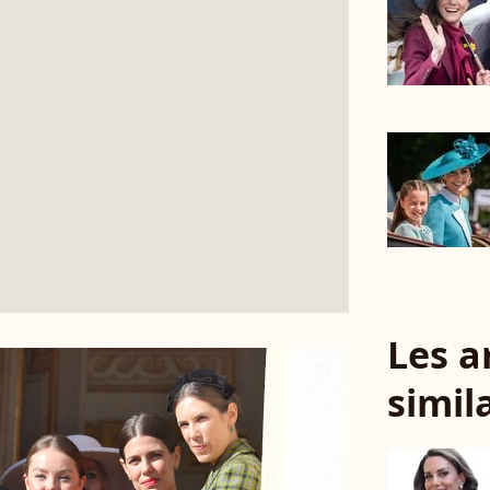
Les a
simil