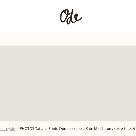
le royale
PHOTOS Tatiana Santo Domingo copie Kate Middleton : serre-tête et look s