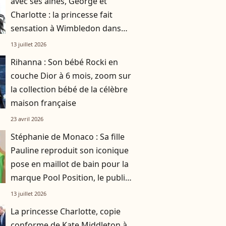
avec ses aînés, George et
Charlotte : la princesse fait
sensation à Wimbledon dans
une robe vert olive
13 juillet 2026
Rihanna : Son bébé Rocki en
couche Dior à 6 mois, zoom sur
la collection bébé de la célèbre
maison française
23 avril 2026
Stéphanie de Monaco : Sa fille
Pauline reproduit son iconique
pose en maillot de bain pour la
marque Pool Position, le public
conquis
13 juillet 2026
La princesse Charlotte, copie
conforme de Kate Middleton à