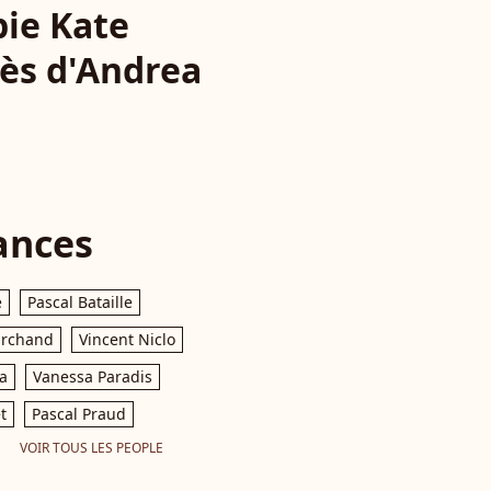
ie Kate
rès d'Andrea
ances
e
Pascal Bataille
archand
Vincent Niclo
a
Vanessa Paradis
t
Pascal Praud
VOIR TOUS LES PEOPLE