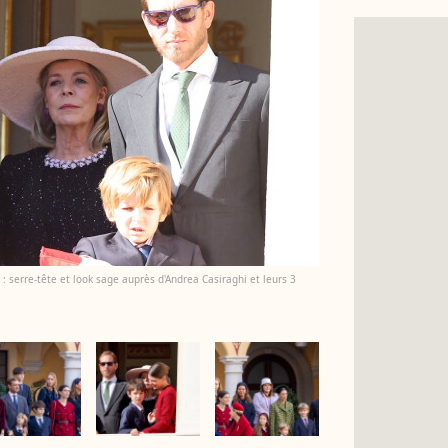
serre-tête et look sage auprès d'Andrea Casiraghi et leurs 3