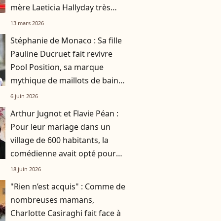
mère Laeticia Hallyday très
fière
13 mars 2026
Stéphanie de Monaco : Sa fille
Pauline Ducruet fait revivre
Pool Position, sa marque
mythique de maillots de bain
des années 80
6 juin 2026
Arthur Jugnot et Flavie Péan :
Pour leur mariage dans un
village de 600 habitants, la
comédienne avait opté pour
une robe originale d'une
18 juin 2026
créatrice française
"Rien n’est acquis" : Comme de
nombreuses mamans,
Charlotte Casiraghi fait face à