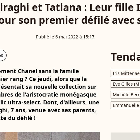
raghi et Tatiana : Leur fille I
our son premier défilé avec 
Publié le 6 mai 2022 à 15:17
Tend
es
ent Chanel sans la famille
Iris Mittenae
r rang ? Ce jeudi, alors que la
Eve Gilles (M
ésentait sa nouvelle collection sur
res de l'aristocratie monégasque
Michèle Bern
ic ultra-select. Dont, d'ailleurs, une
Emmanuelle 
aghi, 7 ans, venue avec ses parents,
e du défilé !