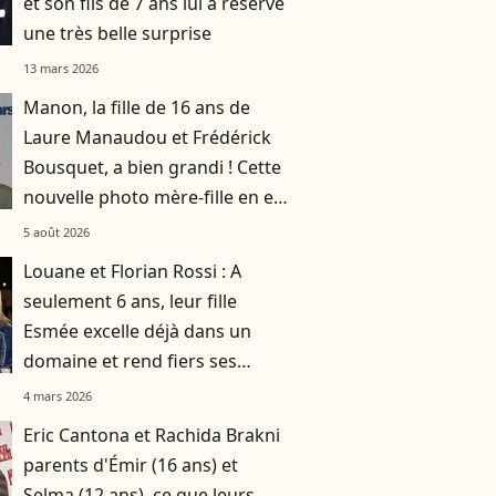
et son fils de 7 ans lui a réservé
une très belle surprise
13 mars 2026
Manon, la fille de 16 ans de
Laure Manaudou et Frédérick
Bousquet, a bien grandi ! Cette
nouvelle photo mère-fille en est
la preuve
5 août 2026
Louane et Florian Rossi : A
seulement 6 ans, leur fille
Esmée excelle déjà dans un
domaine et rend fiers ses
parents
4 mars 2026
Eric Cantona et Rachida Brakni
parents d'Émir (16 ans) et
Selma (12 ans), ce que leurs