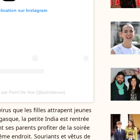
blication sur Instagram
e par Point De Vue (@pointdevue)
irus que les filles attrapent jeunes
asque, la petite India est rentrée
ant ses parents profiter de la soirée
me endroit. Souriants et vêtus de