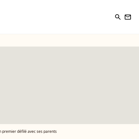
search
newsletter
on premier défilé avec ses parents