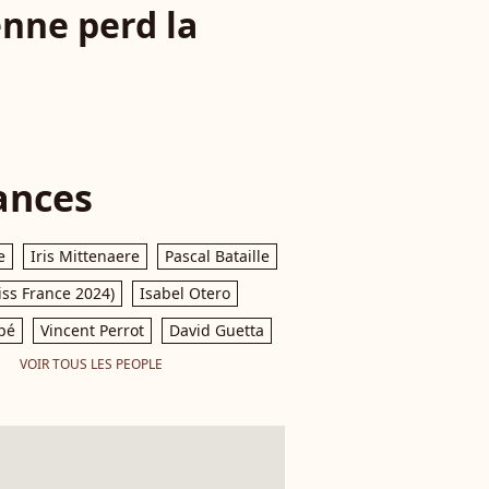
enne perd la
ances
e
Iris Mittenaere
Pascal Bataille
iss France 2024)
Isabel Otero
pé
Vincent Perrot
David Guetta
VOIR TOUS LES PEOPLE