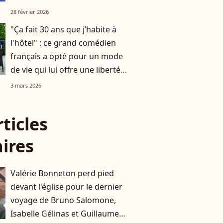
deux heures d’avion de Paris
28 février 2026
"Ça fait 30 ans que j’habite à
l'hôtel" : ce grand comédien
français a opté pour un mode
de vie qui lui offre une liberté
totale
3 mars 2026
rticles
aires
Valérie Bonneton perd pied
devant l'église pour le dernier
voyage de Bruno Salomone,
Isabelle Gélinas et Guillaume