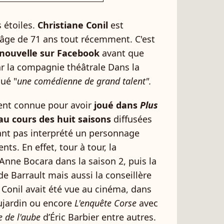
s étoiles.
Christiane Conil
est
âge de 71 ans tout récemment. C'est
a nouvelle sur Facebook
avant que
par la compagnie théâtrale Dans la
lué "
une comédienne de grand talent".
ent connue pour avoir
joué dans
Plus
au cours des huit saisons
diffusées
dant pas interprété un personnage
nts. En effet, tour à tour, la
Anne Bocara dans la saison 2, puis la
Barrault mais aussi la conseillère
 Conil avait été vue au cinéma, dans
ujardin ou encore
L'enquête Corse
avec
 de l'aube
d’Éric Barbier entre autres.