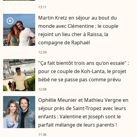
13:11
Martin Kretz en séjour au bout du
player2
monde avec Clémentine : le couple
rejoint un lieu cher à Raïssa, la
compagne de Raphaël
12:39
"Ça fait bientôt trois ans qu'on essaie" :
pour ce couple de Koh-Lanta, le projet
bébé ne se passe pas comme prévu
12:08
Ophélie Meunier et Mathieu Vergne en
séjour près de Saint-Tropez avec leurs
enfants : Valentine et Joseph sont le
parfait mélange de leurs parents !
11:36