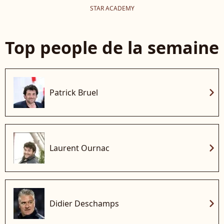
STAR ACADEMY
Top people de la semaine
chevron_right
Patrick Bruel
chevron_right
Laurent Ournac
chevron_right
Didier Deschamps