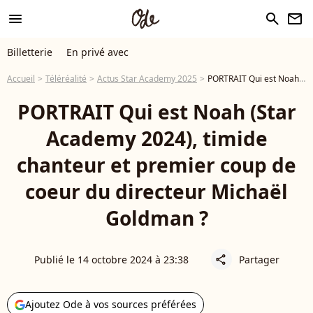
menu
search
newsletter
Billetterie
En privé avec
Accueil
Téléréalité
Actus Star Academy 2025
PORTRAIT Qui est Noah (Star Academy 2024), timide chanteur et premier coup de coeur du directeur Michaël Goldman ?
PORTRAIT Qui est Noah (Star
Academy 2024), timide
chanteur et premier coup de
coeur du directeur Michaël
Goldman ?
Publié le 14 octobre 2024 à 23:38
Partager
share
Ajoutez Ode à vos sources préférées