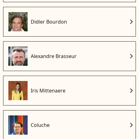
chevron_right
Didier Bourdon
chevron_right
Alexandre Brasseur
chevron_right
Iris Mittenaere
chevron_right
Coluche