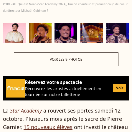
PORTRAIT Qui est Noah (Star Academy 2024), timide chanteur et premier coup de coeur
du directeur Michaël Goldman ?
VOIR LES 9 PHOTOS
Réservez votre spectacle
Voir
Découvrez les artistes actuellement en
tournée sur notre billetterie
La
Star Academy
a rouvert ses portes samedi 12
octobre. Plusieurs mois après le sacre de Pierre
Garnier,
15 nouveaux élèves
ont investi le château