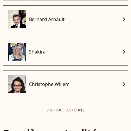
chevron_right
Bernard Arnault
chevron_right
Shakira
chevron_right
Christophe Willem
VOIR TOUS LES PEOPLE