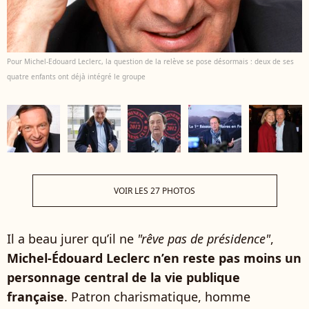
Pour Michel-Edouard Leclerc, la question de la relève se pose désormais : deux de ses
quatre enfants ont déjà intégré le groupe
VOIR LES 27 PHOTOS
Il a beau jurer qu’il ne
"rêve pas de présidence"
,
Michel-Édouard Leclerc n’en reste pas moins un
personnage central de la vie publique
française
. Patron charismatique, homme