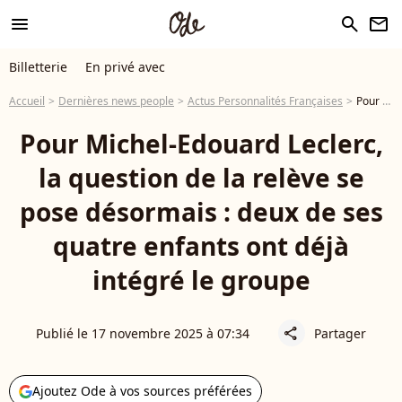
menu
search
newsletter
Billetterie
En privé avec
Accueil
Dernières news people
Actus Personnalités Françaises
Pour Michel-Edouard Leclerc, la question de la relève se pose désormais : deux de ses quatre enfants ont déjà intégré le groupe
Pour Michel-Edouard Leclerc,
la question de la relève se
pose désormais : deux de ses
quatre enfants ont déjà
intégré le groupe
Publié le 17 novembre 2025 à 07:34
Partager
share
Ajoutez Ode à vos sources préférées