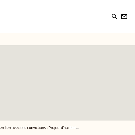
search
newsletter
c ses convictions : "Aujourd’hui, le résultat est là"