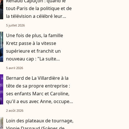
Renaud Capuçon : quand le
tout-Paris de la politique et de
la télévision a célébré leur
union
5 juillet 2026
Une fois de plus, la famille
Kretz passe à la vitesse
supérieure et franchit un
nouveau cap : "La suite
s'annonce encore plus
5 avril 2026
ambitieuse"
Bernard de La Villardière à la
tête de sa propre entreprise :
ses enfants Marc et Caroline,
qu'il a eus avec Anne, occupent
une place de choix !
2 août 2026
Loin des plateaux de tournage,
Vinnie Dargaud (Scènes de