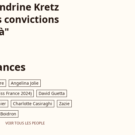
ndrine Kretz
s convictions
là"
ances
re
Angelina Jolie
iss France 2024)
David Guetta
ier
Charlotte Casiraghi
Zazie
Boidron
VOIR TOUS LES PEOPLE