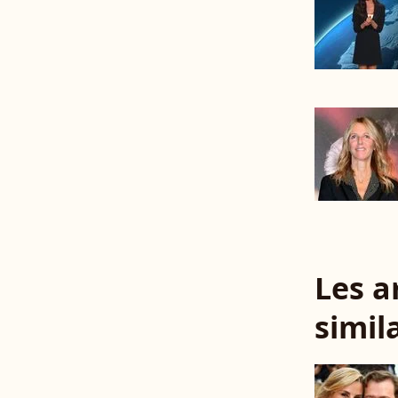
Les a
simil