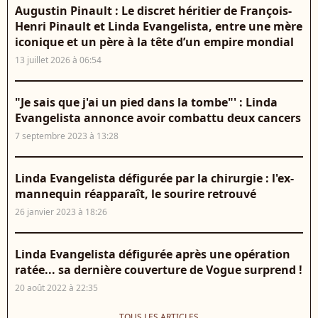
Augustin Pinault : Le discret héritier de François-
Henri Pinault et Linda Evangelista, entre une mère
iconique et un père à la tête d’un empire mondial
13 juillet 2026 à 06:54
"Je sais que j'ai un pied dans la tombe"' : Linda
Evangelista annonce avoir combattu deux cancers
7 septembre 2023 à 13:28
Linda Evangelista défigurée par la chirurgie : l'ex-
mannequin réapparaît, le sourire retrouvé
26 janvier 2023 à 18:26
Linda Evangelista défigurée après une opération
ratée... sa dernière couverture de Vogue surprend !
20 août 2022 à 22:35
TOUS LES ARTICLES