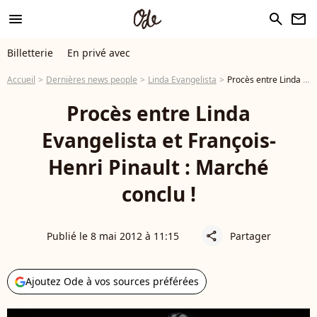
menu
search
newsletter
Billetterie
En privé avec
Accueil
Dernières news people
Linda Evangelista
Procès entre Linda Evangelista et François-Henri Pinault : Marché conclu !
Procès entre Linda
Evangelista et François-
Henri Pinault : Marché
conclu !
Publié le 8 mai 2012 à 11:15
Partager
share
Ajoutez Ode à vos sources préférées