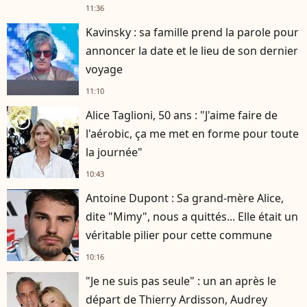
11:36
Kavinsky : sa famille prend la parole pour
annoncer la date et le lieu de son dernier
voyage
11:10
Alice Taglioni, 50 ans : "J'aime faire de
player2
l'aérobic, ça me met en forme pour toute
la journée"
10:43
Antoine Dupont : Sa grand-mère Alice,
dite "Mimy", nous a quittés... Elle était un
véritable pilier pour cette commune
10:16
"Je ne suis pas seule" : un an après le
départ de Thierry Ardisson, Audrey