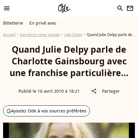
menu
search
newsletter
Billetterie
En privé avec
Accueil
Dernières news people
Julie Delpy
Quand Julie Delpy parle de Charlotte Gainsbourg avec une franchise particulière...
Quand Julie Delpy parle de
Charlotte Gainsbourg avec
une franchise particulière...
Publié le 16 avril 2010 à 18:21
Partager
share
Ajoutez Ode à vos sources préférées