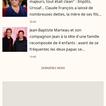
majeurs, tout était clean" : Impôts,
Urssaf... Claude François a laissé de
nombreuses dettes, la mère de ses fils
s'est occupée de tout
20:00
Jean-Baptiste Marteau et son
compagnon Jean à la tête d'une famille
recomposée de 4 enfants : avant de se
fréquenter, les deux papas se
connaissaient depuis des années
19:40
DERNIÈRES NEWS