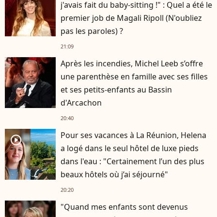
j'avais fait du baby-sitting !" : Quel a été le
premier job de Magali Ripoll (N'oubliez
pas les paroles) ?
21:09
Après les incendies, Michel Leeb s’offre
une parenthèse en famille avec ses filles
et ses petits-enfants au Bassin
d'Arcachon
20:40
Pour ses vacances à La Réunion, Helena
player2
a logé dans le seul hôtel de luxe pieds
dans l'eau : "Certainement l’un des plus
beaux hôtels où j’ai séjourné"
20:20
"Quand mes enfants sont devenus