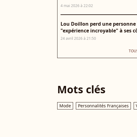
4 mai 2026 à 22:02
Lou Doillon perd une personne e
"expérience incroyable" à ses c
24 avril 2026 à 21:50
TOUS
Mots clés
Mode
Personnalités Françaises