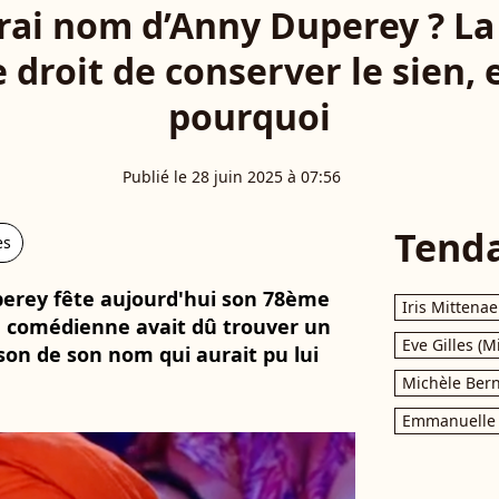
vrai nom d’Anny Duperey ? 
e droit de conserver le sien, 
pourquoi
Publié le 28 juin 2025 à 07:56
Tend
es
perey fête aujourd'hui son 78ème
Iris Mittenae
la comédienne avait dû trouver un
Eve Gilles (M
on de son nom qui aurait pu lui
Michèle Bern
Emmanuelle 