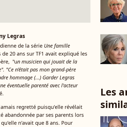
ny Legras
édienne de la série
Une famille
 de 20 ans sur TF1 avait expliqué les
père, "u
n musicien qui jouait de la
. "Ce n’était pas mon grand-père
rendre hommage (...) Garder Legras
ne éventuelle parenté avec l'acteur
Les a
ié.
simil
amais regretté puisqu'elle révélait
été abandonnée par ses parents lors
 qu'elle n'avait que 8 ans. Pour