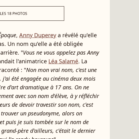
 LES 18 PHOTOS
Époque
,
Anny Duperey
a révélé qu'elle
as. Un nom qu'elle a été obligée
rrière. "
Vous ne vous appelez pas Anny
andait l'animatrice
Léa Salamé
. La
aconté : "
Non mon vrai nom, c'est une
, j'ai été engagée au cinéma deux mois
ire d'art dramatique à 17 ans. On ne
ement avec son nom d'élève, à y réfléchir
leurs de devoir travestir son nom, c'est
e trouver un pseudonyme, alors on
et puis je suis tombée sur le nom de
rand-père d'ailleurs, c'était le dernier