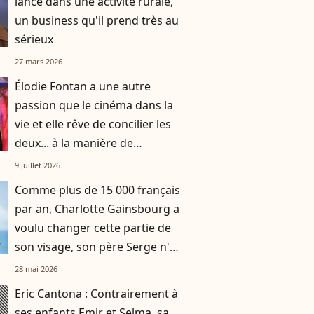
lancé dans une activité rurale,
un business qu'il prend très au
sérieux
27 mars 2026
Élodie Fontan a une autre
passion que le cinéma dans la
vie et elle rêve de concilier les
deux... à la manière de
Guillaume Canet !
9 juillet 2026
Comme plus de 15 000 français
par an, Charlotte Gainsbourg a
voulu changer cette partie de
son visage, son père Serge n'a
pas voulu
28 mai 2026
Eric Cantona : Contrairement à
ses enfants Emir et Selma, sa