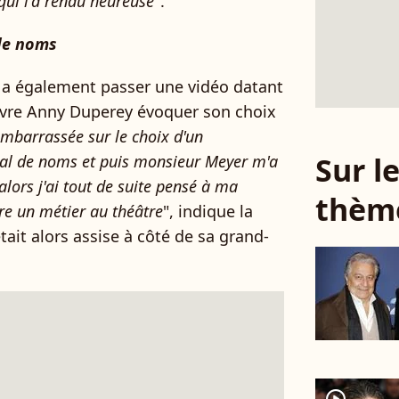
qui l'a rendu heureuse
".
 de noms
é a également passer une vidéo datant
uvre Anny Duperey évoquer son choix
 embarrassée sur le choix d'un
Sur 
mal de noms et puis monsieur Meyer m'a
lors j'ai tout de suite pensé à ma
thèm
ire un métier au théâtre
", indique la
ait alors assise à côté de sa grand-