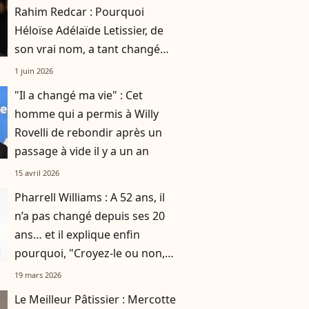
Rahim Redcar : Pourquoi
Héloïse Adélaïde Letissier, de
son vrai nom, a tant changé
d'identités ?
1 juin 2026
"Il a changé ma vie" : Cet
homme qui a permis à Willy
Rovelli de rebondir après un
passage à vide il y a un an
15 avril 2026
Pharrell Williams : A 52 ans, il
n’a pas changé depuis ses 20
ans… et il explique enfin
pourquoi, "Croyez-le ou non,
c'est la clé"
19 mars 2026
Le Meilleur Pâtissier : Mercotte