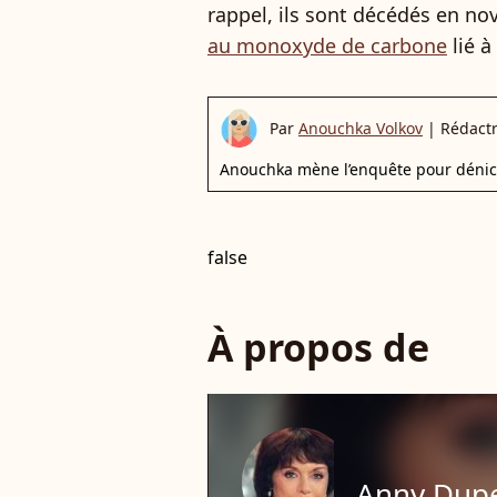
rappel, ils sont décédés en n
au monoxyde de carbone
lié à
Par
Anouchka Volkov
|
Rédactr
Anouchka mène l’enquête pour déniche
false
À propos de
Anny Dup