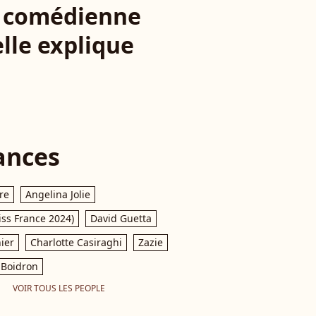
La comédienne
elle explique
ances
re
Angelina Jolie
iss France 2024)
David Guetta
ier
Charlotte Casiraghi
Zazie
Boidron
VOIR TOUS LES PEOPLE