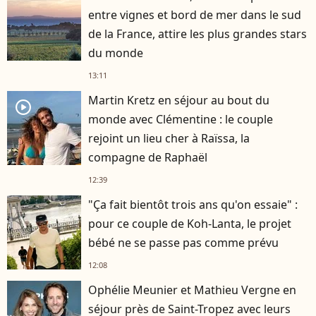
entre vignes et bord de mer dans le sud
de la France, attire les plus grandes stars
du monde
13:11
Martin Kretz en séjour au bout du
player2
monde avec Clémentine : le couple
rejoint un lieu cher à Raïssa, la
compagne de Raphaël
12:39
"Ça fait bientôt trois ans qu'on essaie" :
pour ce couple de Koh-Lanta, le projet
bébé ne se passe pas comme prévu
12:08
Ophélie Meunier et Mathieu Vergne en
séjour près de Saint-Tropez avec leurs