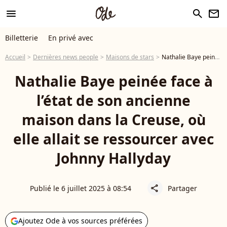
menu
search
newsletter
Billetterie
En privé avec
Accueil
Dernières news people
Maisons de stars
Nathalie Baye peinée face à l’état de son ancienne maison dans la Creuse, où elle allait se ressourcer avec Johnny Hallyday
Nathalie Baye peinée face à
l’état de son ancienne
maison dans la Creuse, où
elle allait se ressourcer avec
Johnny Hallyday
Publié le 6 juillet 2025 à 08:54
Partager
share
Ajoutez Ode à vos sources préférées