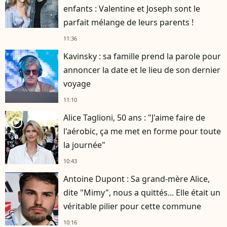
enfants : Valentine et Joseph sont le
parfait mélange de leurs parents !
11:36
Kavinsky : sa famille prend la parole pour
annoncer la date et le lieu de son dernier
voyage
11:10
Alice Taglioni, 50 ans : "J'aime faire de
player2
l'aérobic, ça me met en forme pour toute
la journée"
10:43
Antoine Dupont : Sa grand-mère Alice,
dite "Mimy", nous a quittés... Elle était un
véritable pilier pour cette commune
10:16