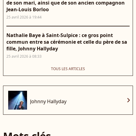
de son mari, ainsi que de son ancien compagnon
Jean-Louis Borloo
25 avril 2026 à 19:44
Nathalie Baye à Saint-Sulpice : ce gros point
commun entre sa cérémonie et celle du père de sa
fille, Johnny Hallyday
25 avril 2026 à 08:33
TOUS LES ARTICLES
chevron_right
Johnny Hallyday