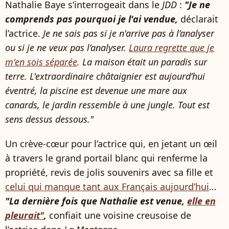
Nathalie Baye s’interrogeait dans le
JDD
:
"Je ne
comprends pas pourquoi je l'ai vendue,
déclarait
l’actrice.
Je ne sais pas si je n'arrive pas à l’analyser
ou si je ne veux pas l’analyser.
Laura regrette que je
m'en sois séparée
. La maison était un paradis sur
terre. L'extraordinaire châtaignier est aujourd’hui
éventré, la piscine est devenue une mare aux
canards, le jardin ressemble à une jungle. Tout est
sens dessus dessous."
Un crève-cœur pour l’actrice qui, en jetant un œil
à travers le grand portail blanc qui renferme la
propriété, revis de jolis souvenirs avec sa fille et
celui qui manque tant aux Français aujourd’hui
…
"La dernière fois que Nathalie est venue,
elle en
pleurait"
,
confiait une voisine creusoise de