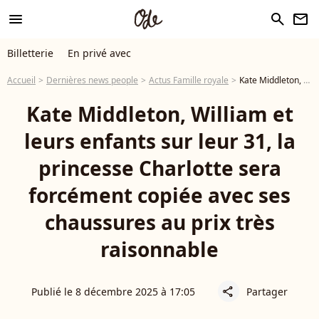
menu
search
newsletter
Billetterie
En privé avec
Accueil
Dernières news people
Actus Famille royale
Kate Middleton, William et leurs enfants sur leur 31, la princesse Charlotte sera forcément copiée avec ses chaussures au prix très raisonnable
Kate Middleton, William et
leurs enfants sur leur 31, la
princesse Charlotte sera
forcément copiée avec ses
chaussures au prix très
raisonnable
Publié le 8 décembre 2025 à 17:05
Partager
share