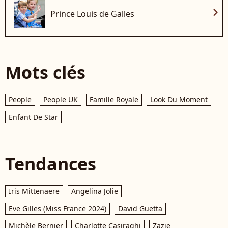
chevron_right
Prince Louis de Galles
Mots clés
People
People UK
Famille Royale
Look Du Moment
Enfant De Star
Tendances
Iris Mittenaere
Angelina Jolie
Eve Gilles (Miss France 2024)
David Guetta
Michèle Bernier
Charlotte Casiraghi
Zazie