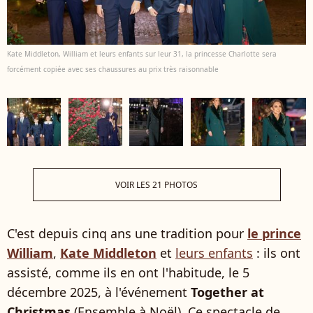
Kate Middleton, William et leurs enfants sur leur 31, la princesse Charlotte sera
forcément copiée avec ses chaussures au prix très raisonnable
VOIR LES 21 PHOTOS
C'est depuis cinq ans une tradition pour
le prince
William
,
Kate Middleton
et
leurs enfants
: ils ont
assisté, comme ils en ont l'habitude, le 5
décembre 2025, à l'événement
Together at
Christmas
(Ensemble à Noël). Ce spectacle de