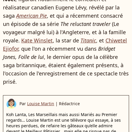
réalisateur canadien Eugene Lévy, révélé par la
saga
American Pie
, et qui a récemment consacré
un épisode de sa série
The reluctant traveler
(Le
voyageur malgré lui) à l'Angleterre, et à la famille
royale.
Kate Winslet
, la star de
Titanic
, et
Chiwetel
Ejiofor
, que l'on a récemment vu dans
Bridget
Jones, Folle de lui
, le dernier opus de la célèbre
saga britannique, étaient également présents, à
l'occasion de l'enregistrement de ce spectacle très
prisé.
Par
Louise Martin
|
Rédactrice
Koh Lanta, Les Marseillais mais aussi Mariés au Premier
regards… Louise Martin est une télévore qui essaye, à ses
heures perdues, de refaire les gâteaux qu’elle admire
devant le Meilleur Pâtissier… mais elle ne risque pas de