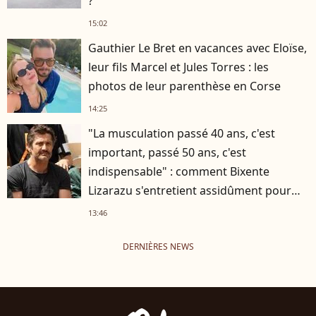
?
15:02
Gauthier Le Bret en vacances avec Eloïse,
leur fils Marcel et Jules Torres : les
photos de leur parenthèse en Corse
14:25
"La musculation passé 40 ans, c'est
important, passé 50 ans, c'est
indispensable" : comment Bixente
Lizarazu s'entretient assidûment pour
rester musclé à 56 ans ?
13:46
DERNIÈRES NEWS