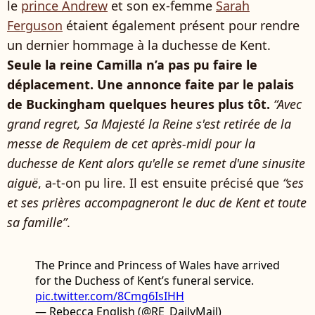
le
prince Andrew
et son ex-femme
Sarah
Ferguson
étaient également présent pour rendre
un dernier hommage à la duchesse de Kent.
Seule la reine Camilla n’a pas pu faire le
déplacement. Une annonce faite par le palais
de Buckingham quelques heures plus tôt.
“Avec
grand regret, Sa Majesté la Reine s'est retirée de la
messe de Requiem de cet après-midi pour la
duchesse de Kent alors qu'elle se remet d'une sinusite
aiguë
, a-t-on pu lire. Il est ensuite précisé que
“ses
et ses prières accompagneront le duc de Kent et toute
sa famille”
.
The Prince and Princess of Wales have arrived
for the Duchess of Kent’s funeral service.
pic.twitter.com/8Cmg6IsIHH
— Rebecca English (@RE_DailyMail)