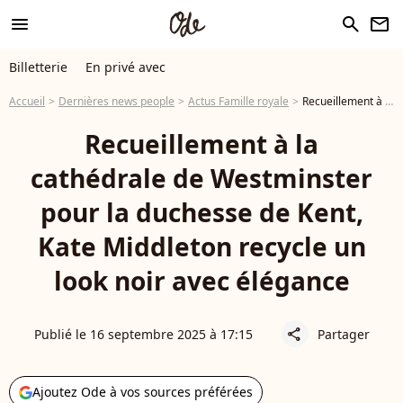
menu
search
newsletter
Billetterie
En privé avec
Accueil
Dernières news people
Actus Famille royale
Recueillement à la cathédrale de Westminster pour la duchesse de Kent, Kate Middleton recycle un look noir avec élégance
Recueillement à la
cathédrale de Westminster
pour la duchesse de Kent,
Kate Middleton recycle un
look noir avec élégance
Publié le 16 septembre 2025 à 17:15
Partager
share
Ajoutez Ode à vos sources préférées