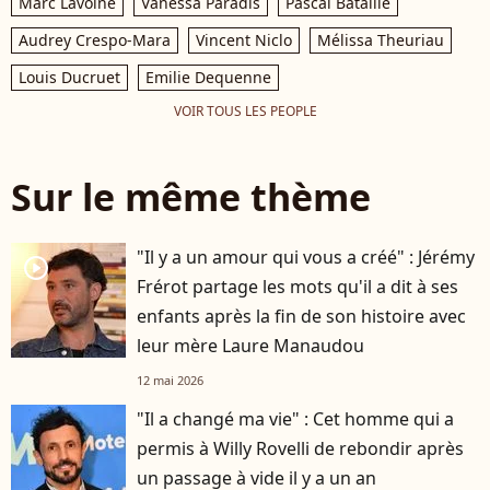
Marc Lavoine
Vanessa Paradis
Pascal Bataille
Audrey Crespo-Mara
Vincent Niclo
Mélissa Theuriau
Louis Ducruet
Emilie Dequenne
VOIR TOUS LES PEOPLE
Sur le même thème
"Il y a un amour qui vous a créé" : Jérémy
player2
Frérot partage les mots qu'il a dit à ses
enfants après la fin de son histoire avec
leur mère Laure Manaudou
12 mai 2026
"Il a changé ma vie" : Cet homme qui a
permis à Willy Rovelli de rebondir après
un passage à vide il y a un an