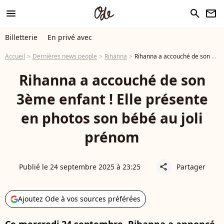
menu
search
newsletter
Billetterie
En privé avec
Accueil
Dernières news people
Rihanna
Rihanna a accouché de son 3ème enfant ! Elle présente en photos son bébé au joli prénom
Rihanna a accouché de son
3ème enfant ! Elle présente
en photos son bébé au joli
prénom
Publié le 24 septembre 2025 à 23:25
Partager
share
Ajoutez Ode à vos sources préférées