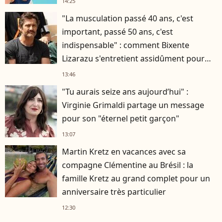
14:25
"La musculation passé 40 ans, c'est
important, passé 50 ans, c'est
indispensable" : comment Bixente
Lizarazu s'entretient assidûment pour
rester musclé à 56 ans ?
13:46
"Tu aurais seize ans aujourd’hui" :
Virginie Grimaldi partage un message
pour son "éternel petit garçon"
13:07
Martin Kretz en vacances avec sa
compagne Clémentine au Brésil : la
famille Kretz au grand complet pour un
anniversaire très particulier
12:30