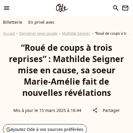
menu
search
newsletter
Billetterie
En privé avec
Accueil
Dernières news people
Mathilde Seigner
“Roué de coups à trois reprises” : Mathilde Seigner mise en cause, sa soeur Marie-Amélie fait de nouvelles révélations
“Roué de coups à trois
reprises” : Mathilde Seigner
mise en cause, sa soeur
Marie-Amélie fait de
nouvelles révélations
Mis à jour le 15 mars 2025 à 16:44
Partager
share
Ajoutez Ode à vos sources préférées