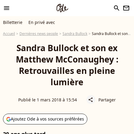
menu
search
newsletter
Billetterie
En privé avec
Accueil
Dernières news people
Sandra Bullock
Sandra Bullock et son ex Matthew McConaughey : Retrouvailles en pleine lumière
Sandra Bullock et son ex
Matthew McConaughey :
Retrouvailles en pleine
lumière
Publié le 1 mars 2018 à 15:54
Partager
share
Ajoutez Ode à vos sources préférées