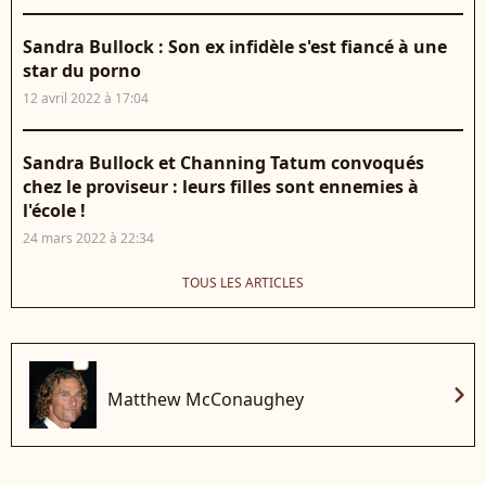
Sandra Bullock : Son ex infidèle s'est fiancé à une
star du porno
12 avril 2022 à 17:04
Sandra Bullock et Channing Tatum convoqués
chez le proviseur : leurs filles sont ennemies à
l'école !
24 mars 2022 à 22:34
TOUS LES ARTICLES
chevron_right
Matthew McConaughey