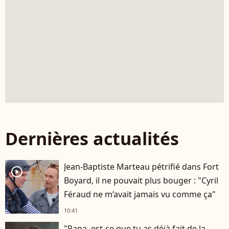
Dernières actualités
Jean-Baptiste Marteau pétrifié dans Fort
player2
Boyard, il ne pouvait plus bouger : "Cyril
Féraud ne m’avait jamais vu comme ça"
10:41
"Papa, est-ce que tu as déjà fait de la