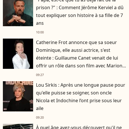
prison ?" : Comment Jérôme Kerviel a dû
tout expliquer son histoire à sa fille de 7
ans
10:00
Catherine Frot annonce que sa soeur
Dominique, elle aussi actrice, s'est
éteinte : Guillaume Canet venait de lui
offrir un rôle dans son film avec Marion
Cotillard
09:27
Lou Sirkis : Après une longue pause pour
qu'elle puisse se soigner, son oncle
Nicola et Indochine l’ont prise sous leur
aile
09:20
À quel âge avez-vous découvert qu'il ne