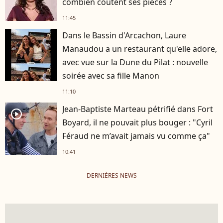
combien coûtent ses pièces ?
11:45
Dans le Bassin d'Arcachon, Laure
Manaudou a un restaurant qu'elle adore,
avec vue sur la Dune du Pilat : nouvelle
soirée avec sa fille Manon
11:10
Jean-Baptiste Marteau pétrifié dans Fort
player2
Boyard, il ne pouvait plus bouger : "Cyril
Féraud ne m’avait jamais vu comme ça"
10:41
DERNIÈRES NEWS