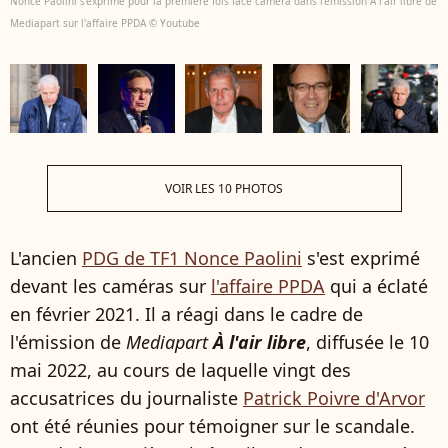
Nonce Paolini s'exprime pour la première fois face caméra dans l'émission A l'air libre de
Mediapart sur l'affaire PPDA © Youtube
VOIR LES 10 PHOTOS
L'ancien
PDG de TF1 Nonce Paolini
s'est exprimé
devant les caméras sur
l'affaire PPDA
qui a éclaté
en février 2021. Il a réagi dans le cadre de
l'émission de
Mediapart
À
l'air libre
, diffusée le 10
mai 2022, au cours de laquelle vingt des
accusatrices du journaliste
Patrick Poivre d'Arvor
ont été réunies pour témoigner sur le scandale.