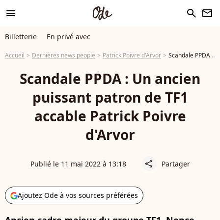
menu
search
newsletter
Billetterie
En privé avec
Accueil
Dernières news people
Patrick Poivre d'Arvor
Scandale PPDA : Un ancien puissant patron de TF1 accable Patrick Poivre d'Arvor
Scandale PPDA : Un ancien
puissant patron de TF1
accable Patrick Poivre
d'Arvor
Publié le 11 mai 2022 à 13:18
Partager
share
Ajoutez Ode à vos sources préférées