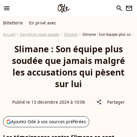
menu
search
newsletter
Billetterie
En privé avec
Accueil
Dernières news people
Slimane
Slimane : Son équipe plus soudée que jamais malgré les accusations qui pèsent sur lui
Slimane : Son équipe plus
soudée que jamais malgré
les accusations qui pèsent
sur lui
Publié le 13 décembre 2024 à 10:06
Partager
share
Ajoutez Ode à vos sources préférées