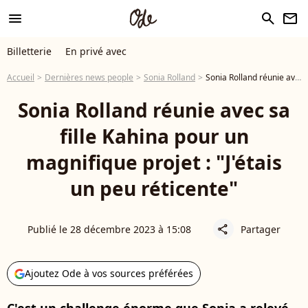
menu
search
newsletter
Billetterie
En privé avec
Accueil
Dernières news people
Sonia Rolland
Sonia Rolland réunie avec sa fille Kahina pour un magnifique projet : "J'étais un peu réticente"
Sonia Rolland réunie avec sa
fille Kahina pour un
magnifique projet : "J'étais
un peu réticente"
Publié le 28 décembre 2023 à 15:08
Partager
share
Ajoutez Ode à vos sources préférées