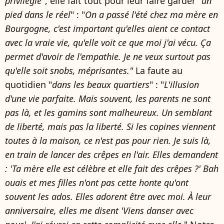
privilégié
", elle fait tout pour leur faire garder "
un
pied dans le réel
" : "
On a passé l'été chez ma mère en
Bourgogne, c'est important qu'elles aient ce contact
avec la vraie vie, qu'elle voit ce que moi j'ai vécu. Ça
permet d'avoir de l'empathie. Je ne veux surtout pas
qu'elle soit snobs, méprisantes."
La faute au
quotidien "
dans les beaux quartiers
" : "
L'illusion
d'une vie parfaite. Mais souvent, les parents ne sont
pas là, et les gamins sont malheureux. Un semblant
de liberté, mais pas la liberté. Si les copines viennent
toutes à la maison, ce n'est pas pour rien. Je suis là,
en train de lancer des crêpes en l'air. Elles demandent
: 'Ta mère elle est célèbre et elle fait des crêpes ?' Bah
ouais et mes filles n'ont pas cette honte qu'ont
souvent les ados. Elles adorent être avec moi. À leur
anniversaire, elles me disent 'Viens danser avec