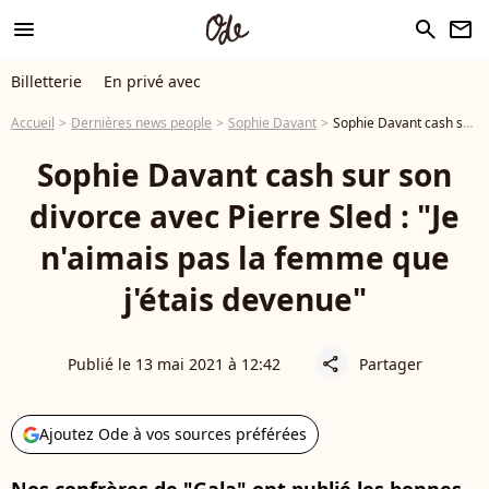
menu
search
newsletter
Billetterie
En privé avec
Accueil
Dernières news people
Sophie Davant
Sophie Davant cash sur son divorce avec Pierre Sled : "Je n'aimais pas la femme que j'étais devenue"
Sophie Davant cash sur son
divorce avec Pierre Sled : "Je
n'aimais pas la femme que
j'étais devenue"
Publié le 13 mai 2021 à 12:42
Partager
share
Ajoutez Ode à vos sources préférées