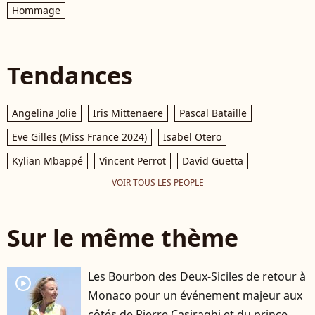
Hommage
Tendances
Angelina Jolie
Iris Mittenaere
Pascal Bataille
Eve Gilles (Miss France 2024)
Isabel Otero
Kylian Mbappé
Vincent Perrot
David Guetta
VOIR TOUS LES PEOPLE
Sur le même thème
Les Bourbon des Deux-Siciles de retour à
player2
Monaco pour un événement majeur aux
côtés de Pierre Casiraghi et du prince