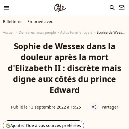
menu
search
newsletter
Billetterie
En privé avec
Accueil
Dernières news people
Actus Famille royale
Sophie de Wessex dans la douleur après la mort d'Elizabeth II : discrète mais digne aux côtés du prince Edward
Sophie de Wessex dans la
douleur après la mort
d'Elizabeth II : discrète mais
digne aux côtés du prince
Edward
Publié le 13 septembre 2022 à 15:25
Partager
share
Ajoutez Ode à vos sources préférées