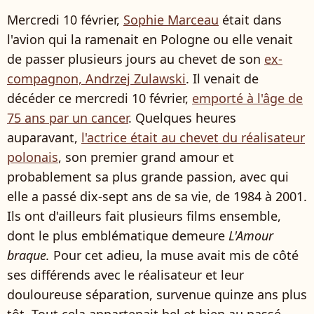
Mercredi 10 février,
Sophie Marceau
était dans
l'avion qui la ramenait en Pologne ou elle venait
de passer plusieurs jours au chevet de son
ex-
compagnon, Andrzej Zulawski
. Il venait de
décéder ce mercredi 10 février,
emporté à l'âge de
75 ans par un cancer
. Quelques heures
auparavant,
l'actrice était au chevet du réalisateur
polonais
, son premier grand amour et
probablement sa plus grande passion, avec qui
elle a passé dix-sept ans de sa vie, de 1984 à 2001.
Ils ont d'ailleurs fait plusieurs films ensemble,
dont le plus emblématique demeure
L'Amour
braque.
Pour cet adieu, la muse avait mis de côté
ses différends avec le réalisateur et leur
douloureuse séparation, survenue quinze ans plus
tôt. Tout cela appartenait bel et bien au passé.