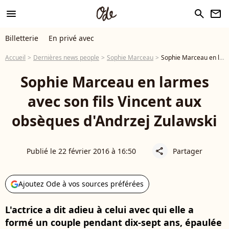
menu
search
newsletter
Billetterie
En privé avec
Accueil
Dernières news people
Sophie Marceau
Sophie Marceau en larmes avec son fils Vincent aux obsèques d'Andrzej Zulawski
Sophie Marceau en larmes
avec son fils Vincent aux
obsèques d'Andrzej Zulawski
Publié le 22 février 2016 à 16:50
Partager
share
Ajoutez Ode à vos sources préférées
L'actrice a dit adieu à celui avec qui elle a
formé un couple pendant dix-sept ans, épaulée