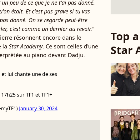
er un peu de ce que je ne t'ai pas donné.
'on était. Et c'est pas grave si tu vas
i pas donné. On se regarde peut-être
rler, c'est comme un dernier au revoir.
"
Top a
ierre résonnent encore dans le
e la
Star Academy
. Ce sont celles d'une
Star
terprétée au piano devant Dadju.
u
et lui chante une de ses
 17h25 sur TF1 et TF1+
emyTF1)
January 30, 2024