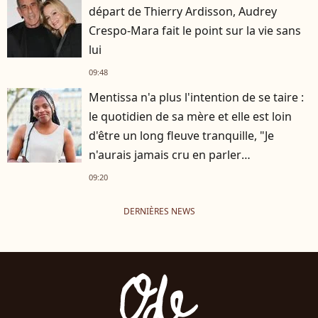
départ de Thierry Ardisson, Audrey
Crespo-Mara fait le point sur la vie sans
lui
09:48
Mentissa n'a plus l'intention de se taire :
le quotidien de sa mère et elle est loin
d'être un long fleuve tranquille, "Je
n'aurais jamais cru en parler
publiquement"
09:20
DERNIÈRES NEWS