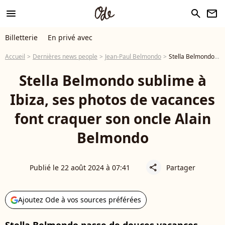
menu
search
newsletter
Billetterie
En privé avec
Accueil
Dernières news people
Jean-Paul Belmondo
Stella Belmondo sublime à Ibiza, ses photos de vacances font craquer son oncle Alain Belmondo
Stella Belmondo sublime à
Ibiza, ses photos de vacances
font craquer son oncle Alain
Belmondo
Publié le 22 août 2024 à 07:41
Partager
share
Ajoutez Ode à vos sources préférées