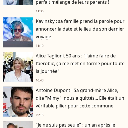
parfait mélange de leurs parents !
11:36
Kavinsky : sa famille prend la parole pour
annoncer la date et le lieu de son dernier
voyage
11:10
Alice Taglioni, 50 ans : "J'aime faire de
player2
l'aérobic, ça me met en forme pour toute
la journée"
10:43
Antoine Dupont : Sa grand-mère Alice,
dite "Mimy", nous a quittés... Elle était un
véritable pilier pour cette commune
10:16
"Je ne suis pas seule" : un an après le