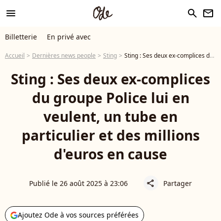
menu
search
newsletter
Billetterie
En privé avec
Accueil
Dernières news people
Sting
Sting : Ses deux ex-complices du groupe Police lui en veulent, un tube en particulier et des millions d'euros en cause
Sting : Ses deux ex-complices
du groupe Police lui en
veulent, un tube en
particulier et des millions
d'euros en cause
Publié le 26 août 2025 à 23:06
Partager
share
Ajoutez Ode à vos sources préférées