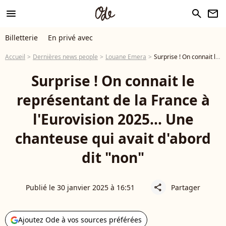
menu
search
newsletter
Billetterie
En privé avec
Accueil
Dernières news people
Louane Emera
Surprise ! On connait le représentant de la France à l'Eurovision 2025... Une chanteuse qui avait d'abord dit "non"
Surprise ! On connait le
représentant de la France à
l'Eurovision 2025... Une
chanteuse qui avait d'abord
dit "non"
Publié le 30 janvier 2025 à 16:51
Partager
share
Ajoutez Ode à vos sources préférées