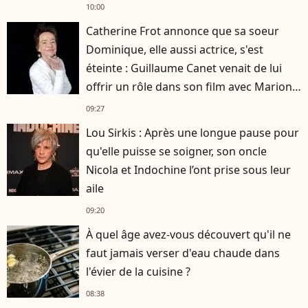
10:00
Catherine Frot annonce que sa soeur
Dominique, elle aussi actrice, s'est
éteinte : Guillaume Canet venait de lui
offrir un rôle dans son film avec Marion
Cotillard
09:27
Lou Sirkis : Après une longue pause pour
qu'elle puisse se soigner, son oncle
Nicola et Indochine l’ont prise sous leur
aile
09:20
À quel âge avez-vous découvert qu'il ne
faut jamais verser d'eau chaude dans
l'évier de la cuisine ?
08:38