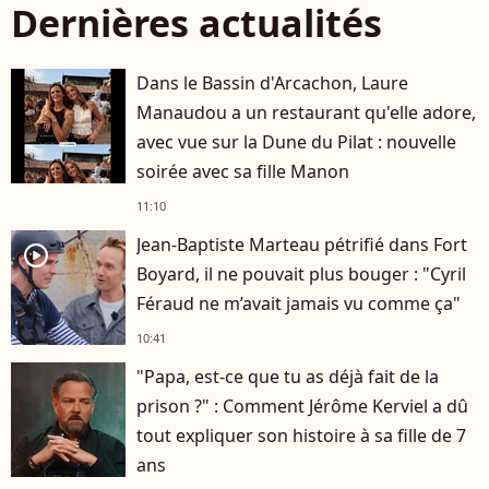
Dernières actualités
Dans le Bassin d'Arcachon, Laure
Manaudou a un restaurant qu'elle adore,
avec vue sur la Dune du Pilat : nouvelle
soirée avec sa fille Manon
11:10
Jean-Baptiste Marteau pétrifié dans Fort
player2
Boyard, il ne pouvait plus bouger : "Cyril
Féraud ne m’avait jamais vu comme ça"
10:41
"Papa, est-ce que tu as déjà fait de la
prison ?" : Comment Jérôme Kerviel a dû
tout expliquer son histoire à sa fille de 7
ans