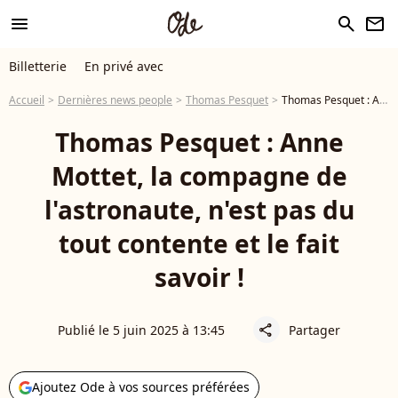
menu
search
newsletter
Billetterie
En privé avec
Accueil
Dernières news people
Thomas Pesquet
Thomas Pesquet : Anne Mottet, la compagne de l'astronaute, n'est pas du tout contente et le fait savoir !
Thomas Pesquet : Anne
Mottet, la compagne de
l'astronaute, n'est pas du
tout contente et le fait
savoir !
Publié le 5 juin 2025 à 13:45
Partager
share
Ajoutez Ode à vos sources préférées