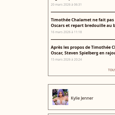
20 mars 2026 à 06:31
Timothée Chalamet ne fait pas 
Oscars et repart bredouille au 
16 mars 2026 à 11:18
Après les propos de Timothée C
Oscar, Steven Spielberg en raj
15 mars 2026 à 20:24
TOUS
che
Kylie Jenner