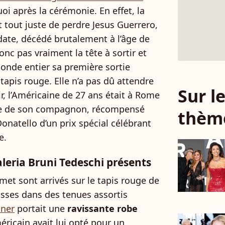
oi après la cérémonie. En effet, la
 tout juste de perdre Jesus Guerrero,
date, décédé brutalement à l’âge de
onc pas vraiment la tête à sortir et
monde entier sa première sortie
 tapis rouge. Elle n’a pas dû attendre
Sur 
r, l’Américaine de 27 ans était à Rome
re de son compagnon, récompensé
thèm
onatello d’un prix spécial célébrant
e.
aleria Bruni Tedeschi présents
met sont arrivés sur le tapis rouge de
asses dans des tenues assortis
nner
portait une
ravissante robe
ricain avait lui opté pour un