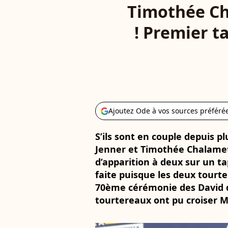
Timothée Cha
! Premier t
Ajoutez Ode à vos sources préféré
S’ils sont en couple depuis p
Jenner et Timothée Chalamet 
d’apparition à deux sur un ta
faite puisque les deux tourt
70ème cérémonie des David d
tourtereaux ont pu croiser M