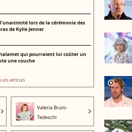
l'unanimité lors de la cérémonie des
bras de Kylie Jenner
halamet qui pourraient lui coûter un
oute une couche
 LES ARTICLES
player2
Valeria Bruni-
vron_right
chevron_right
Tedeschi