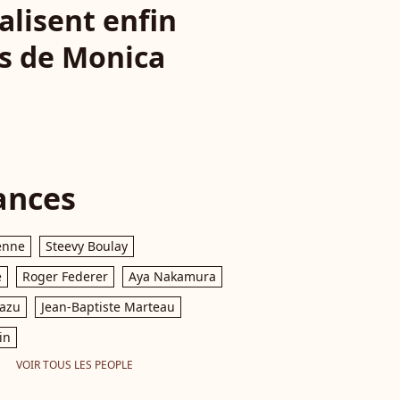
alisent enfin
ès de Monica
ances
enne
Steevy Boulay
e
Roger Federer
Aya Nakamura
razu
Jean-Baptiste Marteau
in
VOIR TOUS LES PEOPLE