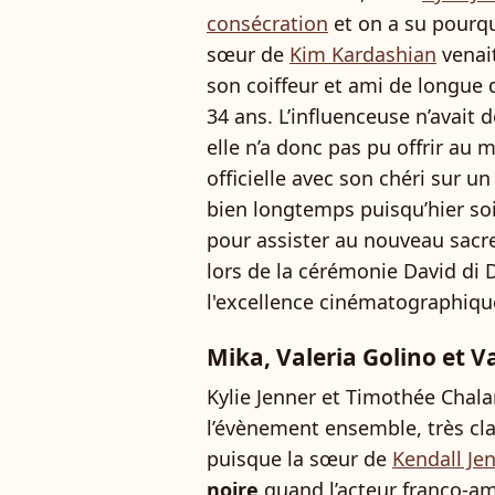
consécration
et on a su pourqu
sœur de
Kim Kardashian
venait
son coiffeur et ami de longue 
34 ans. L’influenceuse n’avait d
elle n’a donc pas pu offrir au 
officielle avec son chéri sur un
bien longtemps puisqu’hier soi
pour assister au nouveau sac
lors de la cérémonie David di D
l'excellence cinématographiqu
Mika, Valeria Golino et V
Kylie Jenner et Timothée Chala
l’évènement ensemble, très cl
puisque la sœur de
Kendall Je
noire
quand l’acteur franco-amé