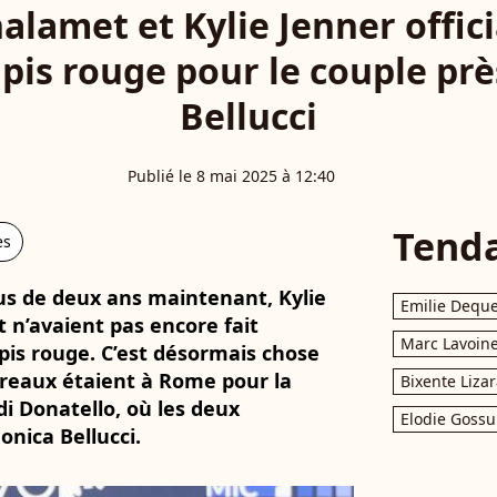
lamet et Kylie Jenner offici
apis rouge pour le couple pr
Bellucci
Publié le 8 mai 2025 à 12:40
Tend
es
lus de deux ans maintenant, Kylie
Emilie Dequ
n’avaient pas encore fait
Marc Lavoin
pis rouge. C’est désormais chose
ereaux étaient à Rome pour la
Bixente Liza
i Donatello, où les deux
Elodie Gossu
onica Bellucci.