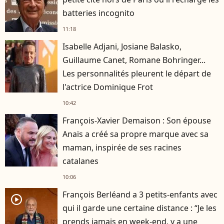
batteries incognito
11:18
Isabelle Adjani, Josiane Balasko,
Guillaume Canet, Romane Bohringer...
Les personnalités pleurent le départ de
l'actrice Dominique Frot
10:42
François-Xavier Demaison : Son épouse
Anaïs a créé sa propre marque avec sa
maman, inspirée de ses racines
catalanes
10:06
François Berléand a 3 petits-enfants avec
player2
qui il garde une certaine distance : “Je les
prends jamais en week-end, y a une