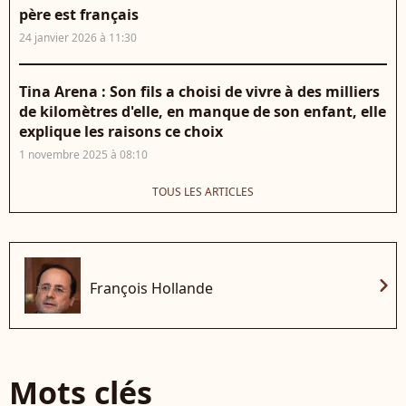
père est français
24 janvier 2026 à 11:30
Tina Arena : Son fils a choisi de vivre à des milliers
de kilomètres d'elle, en manque de son enfant, elle
explique les raisons ce choix
1 novembre 2025 à 08:10
TOUS LES ARTICLES
chevron_right
François Hollande
Mots clés