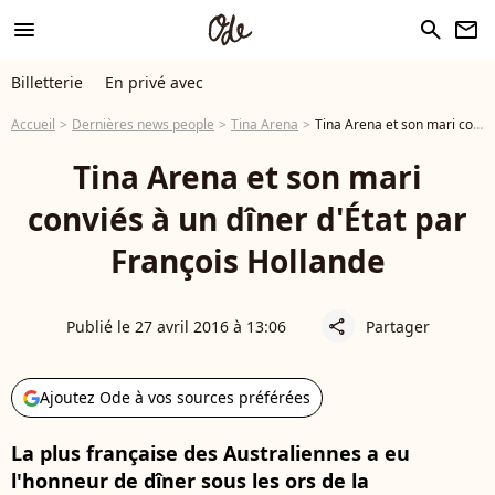
menu
search
newsletter
Billetterie
En privé avec
Accueil
Dernières news people
Tina Arena
Tina Arena et son mari conviés à un dîner d'État par François Hollande
Tina Arena et son mari
conviés à un dîner d'État par
François Hollande
Publié le 27 avril 2016 à 13:06
Partager
share
Ajoutez Ode à vos sources préférées
La plus française des Australiennes a eu
l'honneur de dîner sous les ors de la