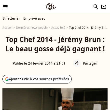
menu
search
newsletter
Billetterie
En privé avec
Accueil
Dernières news people
Actus Télé
Top Chef 2014 - Jérémy Brun : Le beau gosse déjà gagnant !
Top Chef 2014 - Jérémy Brun :
Le beau gosse déjà gagnant !
Publié le 24 février 2014 à 21:51
Partager
share
Ajoutez Ode à vos sources préférées