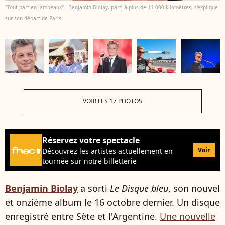
"Tout part en lambeaux" : Benjamin Biolay, parti à plus de 11 000 kilomètres, s'explique
sur son départ de Paris
VOIR LES 17 PHOTOS
Réservez votre spectacle
Voir
Découvrez les artistes actuellement en
tournée sur notre billetterie
Benjamin Biolay
a sorti
Le Disque bleu
, son nouvel
et onzième album le 16 octobre dernier. Un disque
enregistré entre Sète et l'Argentine.
Une nouvelle