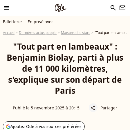
menu
search
newsletter
Billetterie
En privé avec
Accueil
Dernières actus people
Maisons des stars
"Tout part en lambeaux" : Benjamin Biolay, parti à plus de 11 000 kilomètres, s'explique sur son départ de Paris
"Tout part en lambeaux" :
Benjamin Biolay, parti à plus
de 11 000 kilomètres,
s'explique sur son départ de
Paris
Publié le 5 novembre 2025 à 20:15
Partager
share
Ajoutez Ode à vos sources préférées