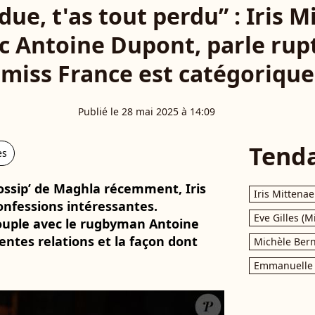
due, t'as tout perdu” : Iris M
c Antoine Dupont, parle ruptu
miss France est catégorique
Publié le 28 mai 2025 à 14:09
Tend
es
Gossip’ de Maghla récemment, Iris
Iris Mittenae
onfessions intéressantes.
Eve Gilles (M
couple avec le rugbyman Antoine
ntes relations et la façon dont
Michèle Bern
Emmanuelle 