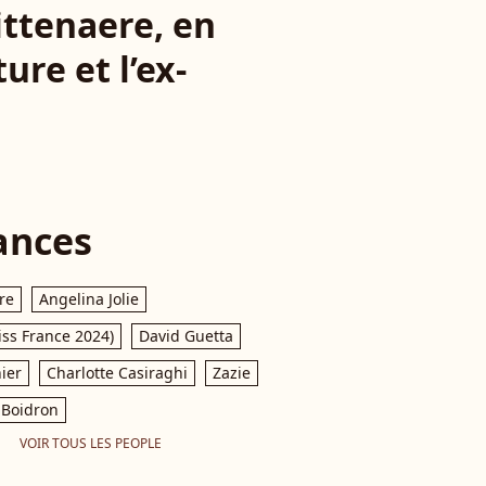
ittenaere, en
re et l’ex-
ances
re
Angelina Jolie
iss France 2024)
David Guetta
ier
Charlotte Casiraghi
Zazie
Boidron
VOIR TOUS LES PEOPLE