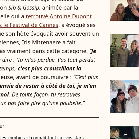
sion
Sip & Gossip
, animée par la
elle qui a
retrouvé Antoine Dupont
 le Festival de Cannes
, a évoqué ses
ue son hôte évoquait avoir souvent un
iennes, Iris Mittenaere a fait
pas vraiment dans cette catégorie.
“
Je
 dire : ‘Tu m'as perdue, t'as tout perdu’,
 temps,
c'est plus croustillant la
nceuse, avant de poursuivre :
“C’est plus
 envie de rester à côté de toi, je m'en
 moi
. De toute façon, tu retrouves
eux pas faire pire qu'une poubelle.”
ur
les zombies, il connaît tout sur vos stars