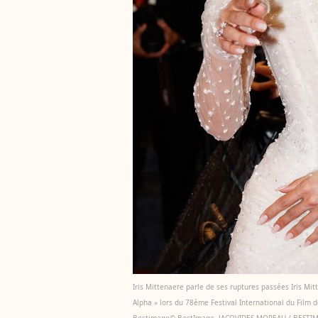
Iris Mittenaere parle de ses ruptures passées Iris M
Alpha » lors du 78ème Festival International du Film 