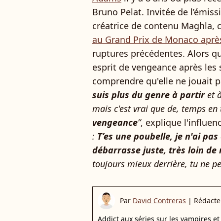
Bruno Pelat. Invitée de l’émis
créatrice de contenu Maghla, c
au Grand Prix de Monaco après
ruptures précédentes. Alors q
esprit de vengeance après les s
comprendre qu'elle ne jouait 
suis plus du genre à partir
et à
mais c'est vrai que de, temps en
vengeance
”
, explique l'influe
:
T’es une poubelle, je n'ai pas
débarrasse juste, très loin de
toujours mieux derrière, tu ne p
Par
David Contreras
|
Rédacte
Addict aux séries sur les vampires et 