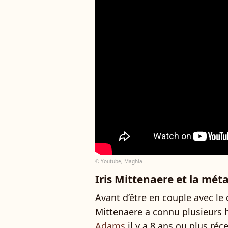
© Youtube, Maghla
Iris Mittenaere et la méta
Avant d’être en couple avec le
Mittenaere a connu plusieurs h
Adams
il y a 8 ans ou plus ré