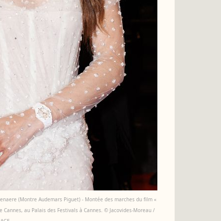
ittenaere (Montre Audemars Piguet) - Montée des marches du film «
de Cannes, au Palais des Festivals à Cannes. © Jacovides-Moreau /