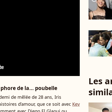
Les a
phore de la... poubelle
simil
 demi de mêlée de 28 ans, Iris
istoires d’amour, que ce soit avec
Kev
cemment avec Diego El Glaoui ou