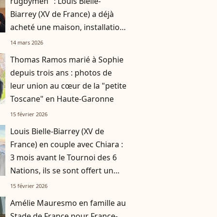
rugbymen" : Louis Bielle-
Biarrey (XV de France) a déjà
acheté une maison, installation
avec sa compagne Chiara
14 mars 2026
Thomas Ramos marié à Sophie
depuis trois ans : photos de
leur union au cœur de la "petite
Toscane" en Haute-Garonne
15 février 2026
Louis Bielle-Biarrey (XV de
France) en couple avec Chiara :
3 mois avant le Tournoi des 6
Nations, ils se sont offert un
magnifique voyage dépaysant
15 février 2026
Amélie Mauresmo en famille au
Stade de France pour France-