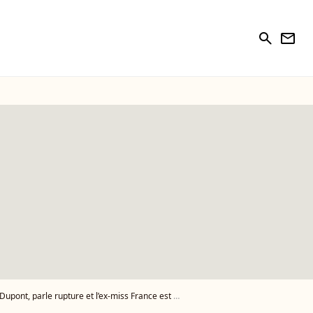
search
newsletter
 parle rupture et l’ex-miss France est catégorique