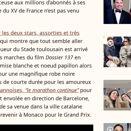
nceuse aux millions d’abonnés à ses
e du XV de France n’est pas venu
es deux stars, assorties et très
 qui montre que tout semble aller
player2
oueur du Stade toulousain est arrivé
es marches du film
Dossier 137
en
emise blanche et noeud papillon alors
pour une magnifique robe noire
s de courte durée pour les amoureux
 cannoises,
“le marathon continue”
pour
st envolée en direction de Barcelone,
 de sa venue dans la ville catalane
e revenir à Monaco pour le Grand Prix.
player2