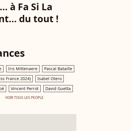
.. à Fa Si La
... du tout !
ances
e
Iris Mittenaere
Pascal Bataille
iss France 2024)
Isabel Otero
pé
Vincent Perrot
David Guetta
VOIR TOUS LES PEOPLE