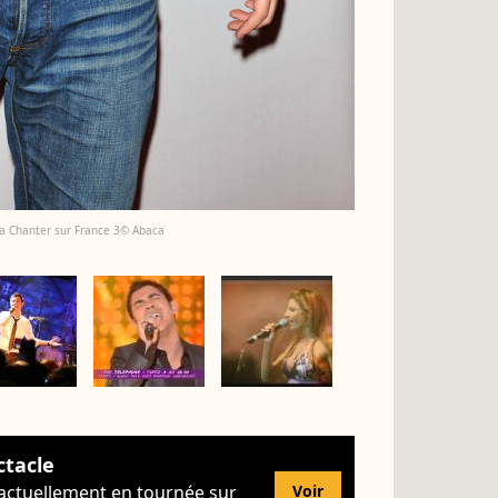
 La Chanter sur France 3© Abaca
ctacle
 actuellement en tournée sur
Voir