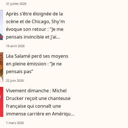
dans Télématin
31 juillet 2026
Après s'être éloignée de la
scène et de Chicago, Shy'm
évoque son retour : "Je me
pensais invincible et j'ai
découvert que je ne l'étais pas"
19 avril 2026
Léa Salamé perd ses moyens
en pleine émission : “Je ne
pensais pas”
22 juin 2026
Vivement dimanche : Michel
Drucker reçoit une chanteuse
française qui connaît une
immense carrière en Amérique
du Sud !
1 mars 2026