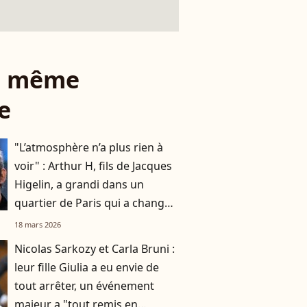
le même
e
"L’atmosphère n’a plus rien à
voir" : Arthur H, fils de Jacques
Higelin, a grandi dans un
quartier de Paris qui a changé
du tout au tout
18 mars 2026
Nicolas Sarkozy et Carla Bruni :
leur fille Giulia a eu envie de
tout arrêter, un événement
majeur a "tout remis en