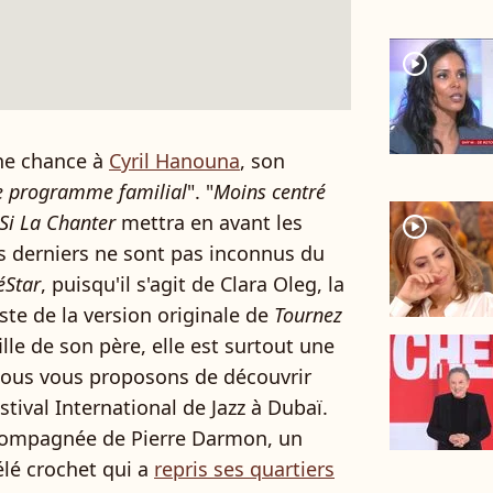
player2
ne chance à
Cyril Hanouna
, son
ce programme familial
". "
Moins centré
Si La Chanter
mettra en avant les
player2
s derniers ne sont pas inconnus du
éStar
, puisqu'il s'agit de Clara Oleg, la
iste de la version originale de
Tournez
 fille de son père, elle est surtout une
 nous vous proposons de découvrir
stival International de Jazz à Dubaï.
compagnée de Pierre Darmon, un
télé crochet qui a
repris ses quartiers