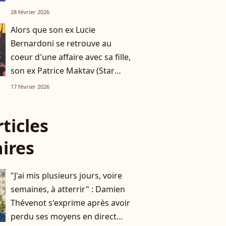
deux heures d’avion de Paris
28 février 2026
Alors que son ex Lucie
Bernardoni se retrouve au
coeur d'une affaire avec sa fille,
son ex Patrice Maktav (Star
Academy) a retrouvé l'amour
17 février 2026
rticles
aires
"J'ai mis plusieurs jours, voire
semaines, à atterrir" : Damien
Thévenot s'exprime après avoir
perdu ses moyens en direct