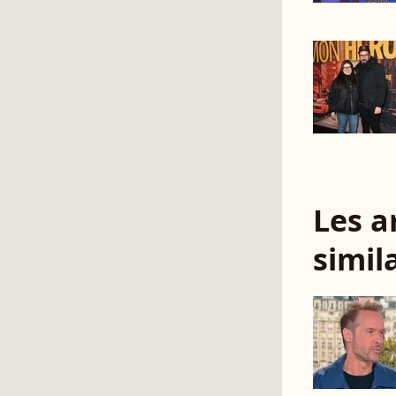
Les a
simil