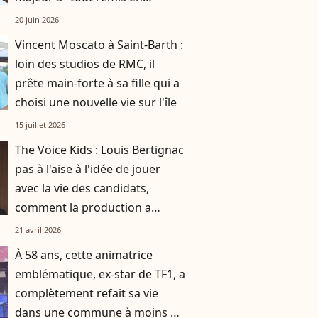
question"
20 juin 2026
Vincent Moscato à Saint-Barth :
loin des studios de RMC, il
prête main-forte à sa fille qui a
choisi une nouvelle vie sur l'île
15 juillet 2026
The Voice Kids : Louis Bertignac
pas à l'aise à l'idée de jouer
avec la vie des candidats,
comment la production a
réussi à le faire rempiler
21 avril 2026
malgré tout ?
À 58 ans, cette animatrice
emblématique, ex-star de TF1, a
complètement refait sa vie
dans une commune à moins de