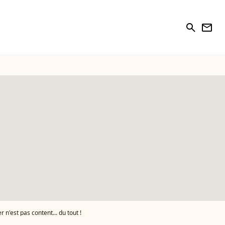
search
newsletter
r n'est pas content... du tout !