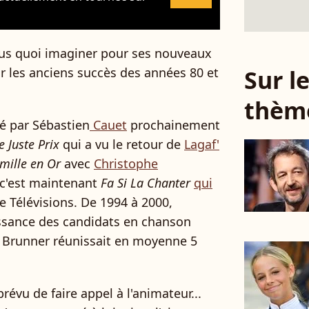
plus quoi imaginer pour ses nouveaux
ur les anciens succès des années 80 et
Sur 
thèm
té par Sébastien
Cauet
prochainement
le Juste Prix
qui a vu le retour de
Lagaf'
mille en Or
avec
Christophe
'est maintenant
Fa Si La Chanter
qui
e Télévisions. De 1994 à 2000,
issance des candidats en chanson
l Brunner réunissait en moyenne 5
révu de faire appel à l'animateur...