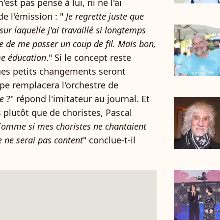
est pas pensé à lui, ni ne l'ai
e l'émission : "
Je regrette juste que
ur laquelle j'ai travaillé si longtemps
e de me passer un coup de fil. Mais bon,
me éducation
." Si le concept reste
es petits changements seront
pe remplacera l'orchestre de
ce
?" répond l'imitateur au journal. Et
 plutôt que de choristes, Pascal
omme si mes choristes ne chantaient
je ne serai pas content
" conclue-t-il