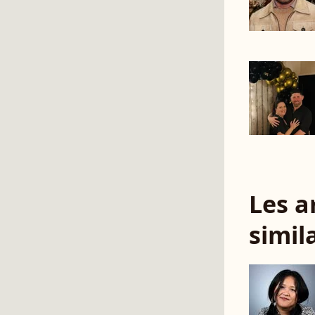
Les a
simil