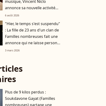
musique, Vincent Niclo
annonce sa nouvelle activité
impliquant plusieurs
6 août 2026
personnalités
"Hier, le temps s'est suspendu"
: La fille de 23 ans d'un clan de
Familles nombreuses fait une
annonce qui ne laisse personne
de marbre
3 mars 2026
rticles
aires
Plus de 9 kilos perdus :
Soukdavone Gayat (Familles
nombreuses) partage une