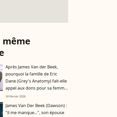
le même
e
Après James Van der Beek,
pourquoi la famille de Eric
Dane (Grey's Anatomy) fait-elle
appel aux dons pour sa femme
et ses filles ?
24 février 2026
James Van Der Beek (Dawson) :
"il me manque...", son épouse