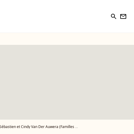
search
newsletter
tien et Cindy Van Der Auwera (Familles nombreuses)