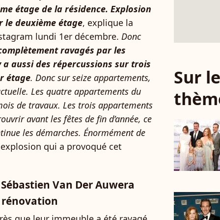
me étage de la résidence. Explosion
r le deuxième étage
, explique la
nstagram lundi 1er décembre.
Donc
complètement ravagés par les
y a aussi des répercussions sur trois
Sur 
r étage
. Donc sur seize appartements,
 actuelle. Les quatre appartements du
thèm
mois de travaux. Les trois appartements
ouvrir avant les fêtes de fin d’année, ce
continue les démarches. Énormément de
 explosion qui a provoqué cet
et Sébastien Van Der Auwera
e rénovation
près que leur immeuble a été ravagé