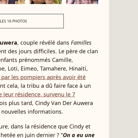
 LES 16 PHOTOS
Auwera
, couple révélé dans
Familles
nt des jours difficiles. Le père de clan
e enfants prénommés Camille,
, Loti, Eimeo, Tamahere, Hinaiti,
ar les pompiers après avoir été
ant cela, la tribu a dû faire face à un
e leur résidence, survenu le 7
mois plus tard, Cindy Van Der Auwera
e nouvelles informations.
oure, dans la résidence que Cindy et
etée en juin dernier ? "
On a eu une