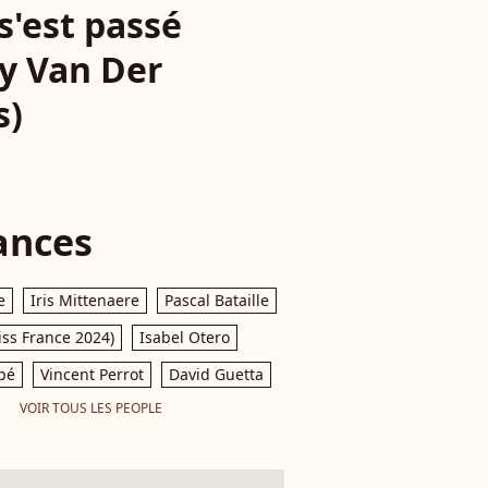
 s'est passé
dy Van Der
s)
ances
e
Iris Mittenaere
Pascal Bataille
iss France 2024)
Isabel Otero
pé
Vincent Perrot
David Guetta
VOIR TOUS LES PEOPLE