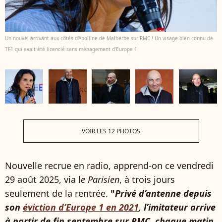
Un nouvel arrivant aux côtés d'Apolline de Malherbe sur RMC ! Un visage bien connu de
TF1 qui avait été licencié sans ménagement d'Europe 1
VOIR LES 12 PHOTOS
Nouvelle recrue en radio, apprend-on ce vendredi
29 août 2025, via l
e Parisien
, à trois jours
seulement de la rentrée.
"
Privé d’antenne depuis
son
éviction d’Europe 1 en 2021
, l’imitateur arrive
à partir de fin septembre sur RMC, chaque matin