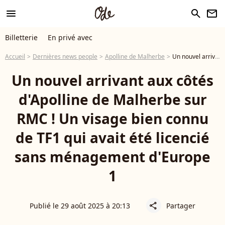
menu
search
newsletter
Billetterie
En privé avec
Accueil
Dernières news people
Apolline de Malherbe
Un nouvel arrivant aux côtés d'Apolline de Malherbe sur RMC ! Un visage bien connu de TF1 qui avait été licencié sans ménagement d'Europe 1
Un nouvel arrivant aux côtés
d'Apolline de Malherbe sur
RMC ! Un visage bien connu
de TF1 qui avait été licencié
sans ménagement d'Europe
1
Publié le 29 août 2025 à 20:13
Partager
share