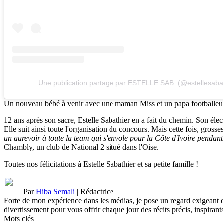
Une publication partage par ESTELLE SAB. (@estellesabat
Un nouveau bébé à venir avec une maman Miss et un papa footballeu
12 ans après son sacre, Estelle Sabathier en a fait du chemin. Son éle
Elle suit ainsi toute l'organisation du concours. Mais cette fois, grosse
un aurevoir à toute la team qui s'envole pour la Côte d'Ivoire penda
Chambly, un club de National 2 situé dans l'Oise.
Toutes nos félicitations à Estelle Sabathier et sa petite famille !
Par
Hiba Semali
|
Rédactrice
Forte de mon expérience dans les médias, je pose un regard exigeant et 
divertissement pour vous offrir chaque jour des récits précis, inspirants
Mots clés