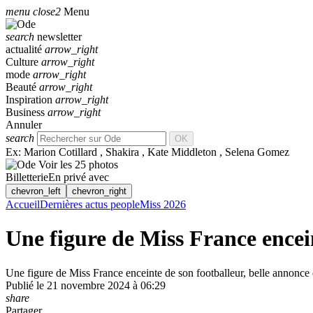
menu
close2
Menu
search
newsletter
actualité
arrow_right
Culture
arrow_right
mode
arrow_right
Beauté
arrow_right
Inspiration
arrow_right
Business
arrow_right
Annuler
search
OK
Ex:
Marion Cotillard
,
Shakira
,
Kate Middleton
,
Selena Gomez
Voir les 25 photos
Billetterie
En privé avec
chevron_left
chevron_right
Accueil
Dernières actus people
Miss 2026
Une figure de Miss France encein
Une figure de Miss France enceinte de son footballeur, belle annonce
Publié le 21 novembre 2024 à 06:29
share
Partager