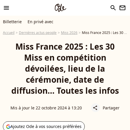
menu
search
newsletter
Billetterie
En privé avec
Accueil
Dernières actus people
Miss 2026
Miss France 2025 : Les 30 Miss en compétition dévoilées, lieu de la cérémonie, date de diffusion... Toutes les infos
Miss France 2025 : Les 30
Miss en compétition
dévoilées, lieu de la
cérémonie, date de
diffusion... Toutes les infos
Mis à jour le 22 octobre 2024 à 13:20
Partager
share
Ajoutez Ode à vos sources préférées