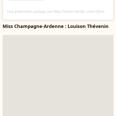
Une publication partage par Miss Centre Val De Loire (@misscentrevaldeloireofficiel)
Miss Champagne-Ardenne : Louison Thévenin