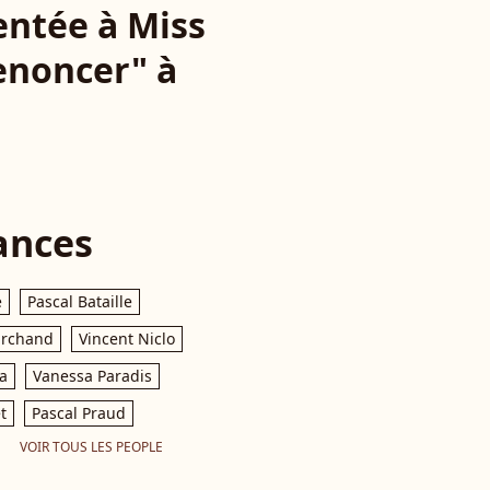
entée à Miss
renoncer" à
ances
e
Pascal Bataille
archand
Vincent Niclo
a
Vanessa Paradis
t
Pascal Praud
VOIR TOUS LES PEOPLE