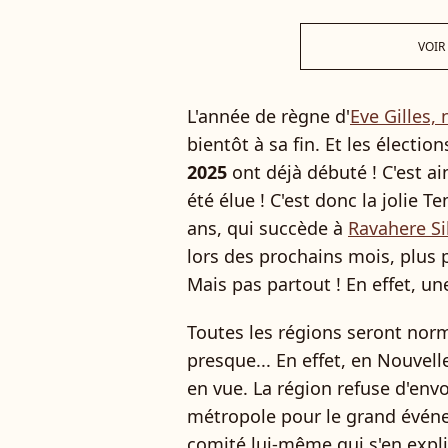
VOIR
L'année de règne d'
Eve Gilles,
bientôt à sa fin. Et les électi
2025
ont déjà débuté ! C'est ai
été élue ! C'est donc la joli
ans, qui succède à
Ravahere Si
lors des prochains mois, plus 
Mais pas partout ! En effet, un
Toutes les régions seront nor
presque... En effet, en Nouvell
en vue. La région refuse d'env
métropole pour le grand événe
comité lui-même qui s'en expl