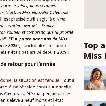
r notre archipel, nous sommes
er l'élection Miss Nouvelle-Calédonie
l est précisé qu'il s'agit là d'"
une
concertation avec Miss France
 son soutien et comprend que la priorité
ité
". "
Il n'y aura donc pas de Miss
Top a
ance 2025
", conclut alors le comité.
ela n'était pas arrivé depuis 2009 !
Miss 
 de retour pour l'année
donie, la situation est tendue
. Tout a
rsqu'une révision constitutionnelle
 électoral a été mal perçue par les
lan s'élève à neuf morts et l'état