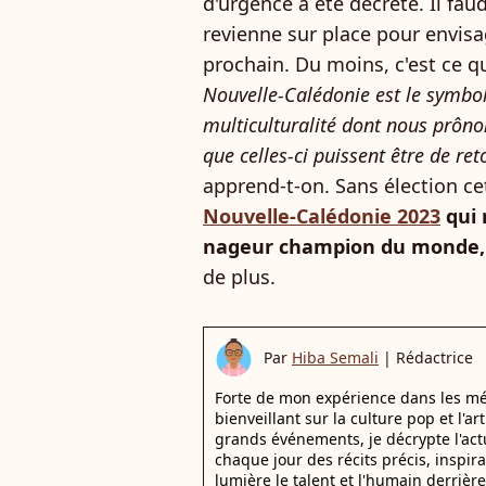
d'urgence a été décrété. Il fa
revienne sur place pour envisag
prochain. Du moins, c'est ce q
Nouvelle-Calédonie est le symbole
multiculturalité dont nous prôno
que celles-ci puissent être de re
apprend-t-on. Sans élection c
Nouvelle-Calédonie 2023
qui 
nageur champion du monde, 
de plus.
Par
Hiba Semali
|
Rédactrice
Forte de mon expérience dans les mé
bienveillant sur la culture pop et l'ar
grands événements, je décrypte l'actu
chaque jour des récits précis, inspir
lumière le talent et l'humain derrière