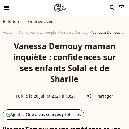
menu
search
newsletter
Billetterie
En privé avec
Accueil
Dernières news people
Vanessa Demouy
Vanessa Demouy maman inquiète : confidences sur ses enfants Solal et de Sharlie
Vanessa Demouy maman
inquiète : confidences sur
ses enfants Solal et de
Sharlie
Publié le 20 juillet 2021 à 19:21
Partager
share
Ajoutez Ode à vos sources préférées