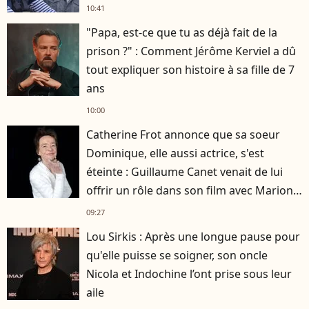
10:41
"Papa, est-ce que tu as déjà fait de la
prison ?" : Comment Jérôme Kerviel a dû
tout expliquer son histoire à sa fille de 7
ans
10:00
Catherine Frot annonce que sa soeur
Dominique, elle aussi actrice, s'est
éteinte : Guillaume Canet venait de lui
offrir un rôle dans son film avec Marion
Cotillard
09:27
Lou Sirkis : Après une longue pause pour
qu'elle puisse se soigner, son oncle
Nicola et Indochine l’ont prise sous leur
aile