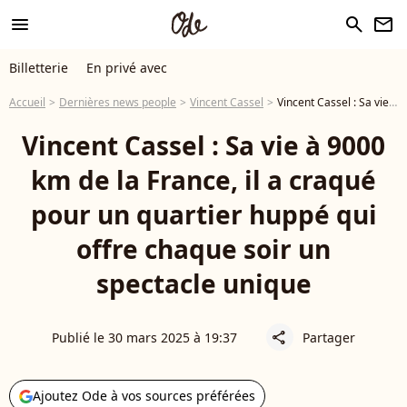
menu
search
newsletter
Billetterie
En privé avec
Accueil
Dernières news people
Vincent Cassel
Vincent Cassel : Sa vie à 9000 km de la France, il a craqué pour un quartier huppé qui offre chaque soir un spectacle unique
Vincent Cassel : Sa vie à 9000
km de la France, il a craqué
pour un quartier huppé qui
offre chaque soir un
spectacle unique
Publié le 30 mars 2025 à 19:37
Partager
share
Ajoutez Ode à vos sources préférées