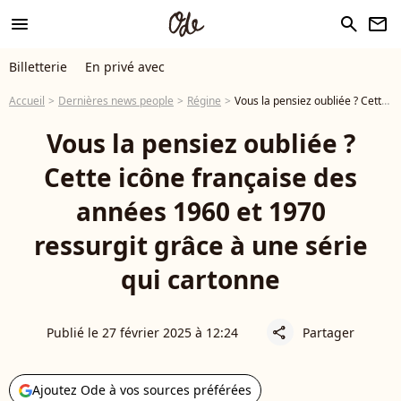
menu
search
newsletter
Billetterie
En privé avec
Accueil
Dernières news people
Régine
Vous la pensiez oubliée ? Cette icône française des années 1960 et 1970 ressurgit grâce à une série qui cartonne
Vous la pensiez oubliée ?
Cette icône française des
années 1960 et 1970
ressurgit grâce à une série
qui cartonne
Publié le 27 février 2025 à 12:24
Partager
share
Ajoutez Ode à vos sources préférées