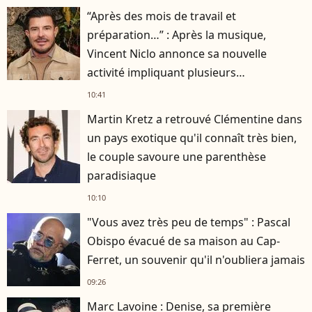
“Après des mois de travail et
préparation…” : Après la musique,
Vincent Niclo annonce sa nouvelle
activité impliquant plusieurs
personnalités
10:41
Martin Kretz a retrouvé Clémentine dans
un pays exotique qu'il connaît très bien,
le couple savoure une parenthèse
paradisiaque
10:10
"Vous avez très peu de temps" : Pascal
Obispo évacué de sa maison au Cap-
Ferret, un souvenir qu'il n'oubliera jamais
09:26
Marc Lavoine : Denise, sa première