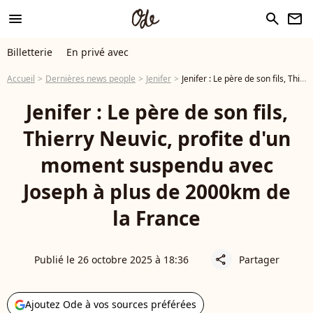
menu
search
newsletter
Billetterie
En privé avec
Accueil
Dernières news people
Jenifer
Jenifer : Le père de son fils, Thierry Neuvic, profite d'un moment suspendu avec Joseph à plus de 2000km de la France
Jenifer : Le père de son fils,
Thierry Neuvic, profite d'un
moment suspendu avec
Joseph à plus de 2000km de
la France
Publié le 26 octobre 2025 à 18:36
Partager
share
Ajoutez Ode à vos sources préférées