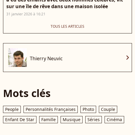
sur une île de rêve dans une maison isolée
31 janvier 2026 à 16:21
TOUS LES ARTICLES
chevron_right
Thierry Neuvic
Mots clés
People
Personnalités Françaises
Photo
Couple
Enfant De Star
Famille
Musique
Séries
Cinéma