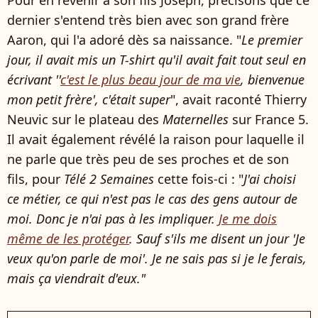
Pour en revenir à son fils Joseph, précisons que ce
dernier s'entend très bien avec son grand frère
Aaron, qui l'a adoré dès sa naissance. "
Le premier
jour, il avait mis un T-shirt qu'il avait fait tout seul en
écrivant ''
c'est le plus beau jour de ma vie
, bienvenue
mon petit frère', c'était super
", avait raconté Thierry
Neuvic sur le plateau des
Maternelles
sur France 5.
Il avait également révélé la raison pour laquelle il
ne parle que très peu de ses proches et de son
fils, pour
Télé 2 Semaines
cette fois-ci : "
J'ai choisi
ce métier, ce qui n'est pas le cas des gens autour de
moi. Donc je n'ai pas à les impliquer.
Je me dois
même de les protéger
. Sauf s'ils me disent un jour 'Je
veux qu'on parle de moi'. Je ne sais pas si je le ferais,
mais ça viendrait d'eux."