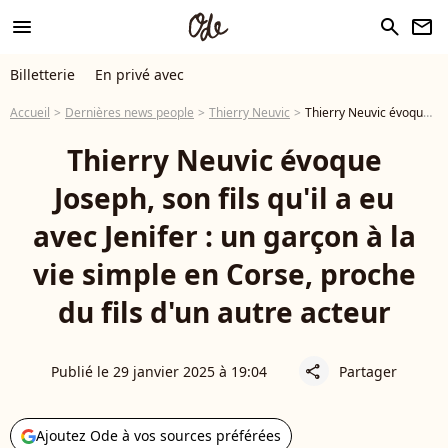
menu
search
newsletter
Billetterie
En privé avec
Accueil
Dernières news people
Thierry Neuvic
Thierry Neuvic évoque Joseph, son fils qu'il a eu avec Jenifer : un garçon à la vie simple en Corse, proche du fils d'un autre acteur
Thierry Neuvic évoque
Joseph, son fils qu'il a eu
avec Jenifer : un garçon à la
vie simple en Corse, proche
du fils d'un autre acteur
Publié le 29 janvier 2025 à 19:04
Partager
share
Ajoutez Ode à vos sources préférées