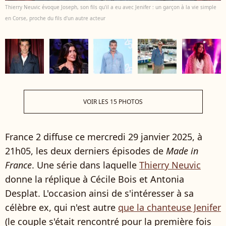
Thierry Neuvic évoque Joseph, son fils qu'il a eu avec Jenifer : un garçon à la vie simple
en Corse, proche du fils d'un autre acteur
VOIR LES 15 PHOTOS
France 2 diffuse ce mercredi 29 janvier 2025, à
21h05, les deux derniers épisodes de
Made in
France
. Une série dans laquelle
Thierry Neuvic
donne la réplique à Cécile Bois et Antonia
Desplat. L'occasion ainsi de s'intéresser à sa
célèbre ex, qui n'est autre
que la chanteuse Jenifer
(le couple s'était rencontré pour la première fois